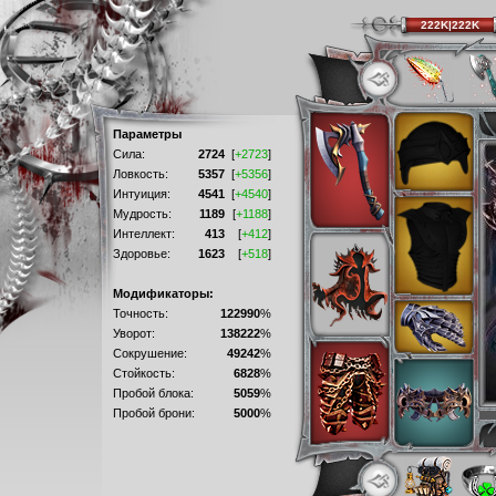
222K|222K
Параметры
Сила:
2724
[
+2723
]
Ловкость:
5357
[
+5356
]
Интуиция:
4541
[
+4540
]
Мудрость:
1189
[
+1188
]
Интеллект:
413
[
+412
]
Здоровье:
1623
[
+518
]
Модификаторы:
Точность:
122990
%
Уворот:
138222
%
Сокрушение:
49242
%
Стойкость:
6828
%
Пробой блока:
5059
%
Пробой брони:
5000
%