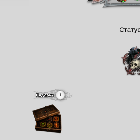
Стату
1