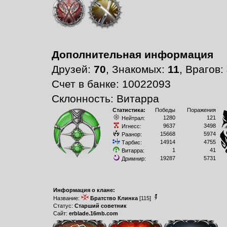
Дополнительная информация
Друзей:
70
, Знакомых:
11
, Врагов:
Счет в банке: 10022093
Склонность: Витарра
Статистика:
Победы
Поражения
1280
121
Нейтрал:
9637
3498
Игнесс:
15668
5974
Раанор:
14914
4755
Тарбис:
1
41
Витарра:
19287
5731
Дримнир:
Информация о клане:
Название:
Братство Клинка
[115]
Статус:
Старший советник
Сайт:
erblade.16mb.com