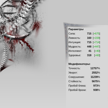
Параметры
Сила:
715
[
+675
]
Ловкость:
160
[
+159
]
Интуиция:
715
[
+714
]
Мудрость:
448
[
+447
]
Интеллект:
41
[
+40
]
Здоровье:
318
[
+60
]
Модификаторы:
Точность:
12757
%
Уворот:
2552
%
Сокрушение:
11239
%
Стойкость:
5675
%
Пробой блока:
973
%
Пробой брони:
938
%