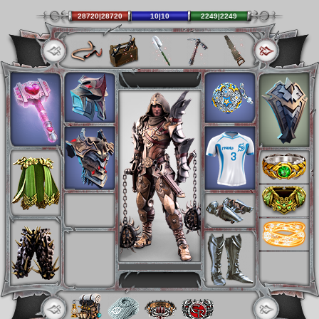
28720|28720
10|10
2249|2249