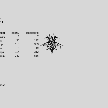
я
в:
1
ика:
Победы
Поражения
5
7
рал:
90
172
сс:
118
363
ор:
8
19
ис:
114
312
рра:
240
566
нир:
9:22