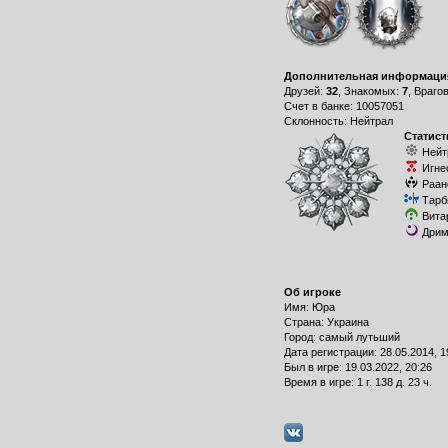
Дополнительная информаци
Друзей:
32
, Знакомых:
7
, Враго
Счет в банке: 10057051
Склонность: Нейтрал
Статист
Нейт
Игне
Раан
Тарб
Вита
Дрим
Об игроке
Имя: Юра
Страна: Украина
Город: самый лутьший
Дата регистрации: 28.05.2014, 1
Был в игре: 19.03.2022, 20:26
Время в игре: 1 г. 138 д. 23 ч.