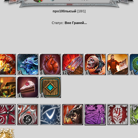
про100лысый
[18/1]
Статус:
Вне Граней...