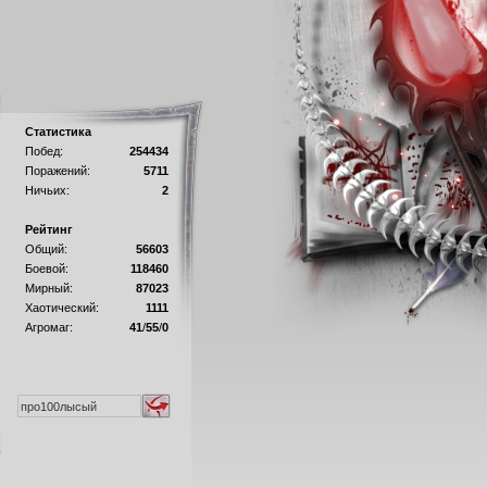
Статистика
Побед:
254434
Поражений:
5711
Ничьих:
2
Рейтинг
Общий:
56603
Боевой:
118460
Мирный:
87023
Хаотический:
1111
Агромаг:
41
/
55
/
0