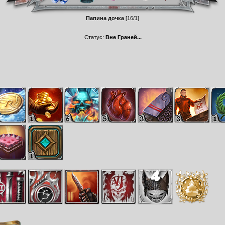
Папина дочка
[16/1]
Статус:
Вне Граней...