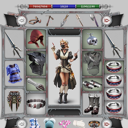
7604|7604
10|10
1190|1190