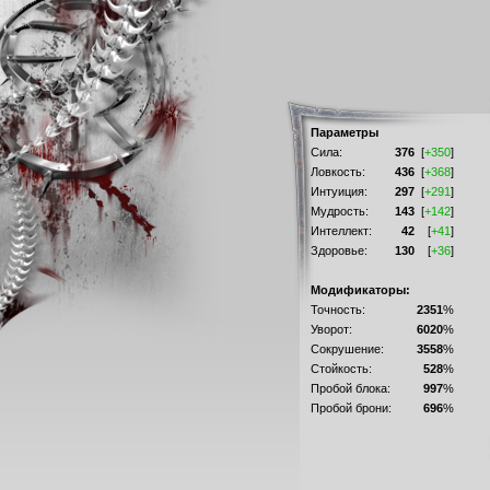
Параметры
Сила:
376
[
+350
]
Ловкость:
436
[
+368
]
Интуиция:
297
[
+291
]
Мудрость:
143
[
+142
]
Интеллект:
42
[
+41
]
Здоровье:
130
[
+36
]
Модификаторы:
Точность:
2351
%
Уворот:
6020
%
Сокрушение:
3558
%
Стойкость:
528
%
Пробой блока:
997
%
Пробой брони:
696
%