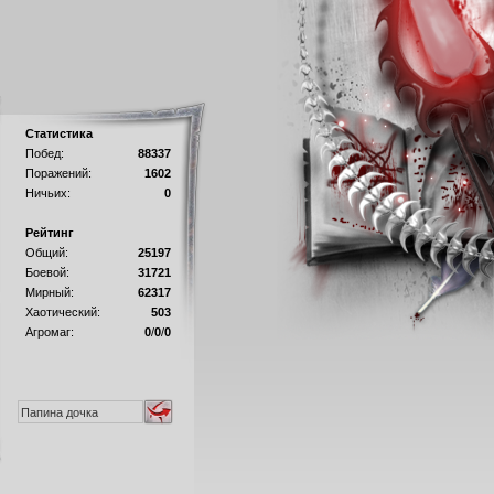
Статистика
Побед:
88337
Поражений:
1602
Ничьих:
0
Рейтинг
Общий:
25197
Боевой:
31721
Мирный:
62317
Хаотический:
503
Агромаг:
0
/
0
/
0