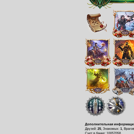
Дополнительная информаци
Друзей:
25
, Знакомых:
1
, Враго
Счет в банке: 10057058