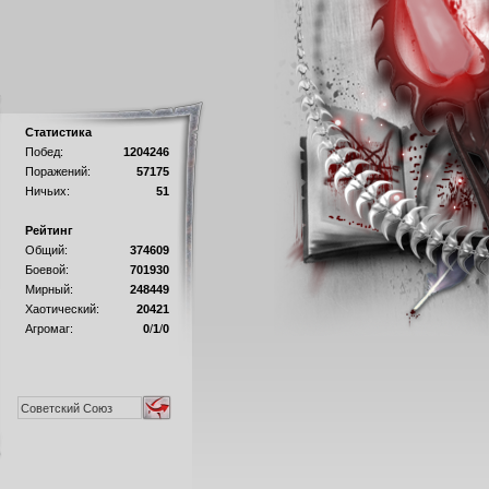
Статистика
Побед:
1204246
Поражений:
57175
Ничьих:
51
Рейтинг
Общий:
374609
Боевой:
701930
Мирный:
248449
Хаотический:
20421
Агромаг:
0
/
1
/
0