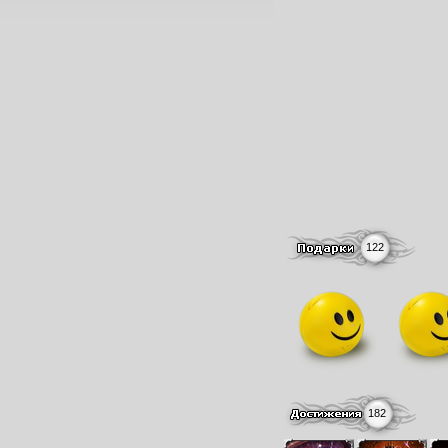
122
182