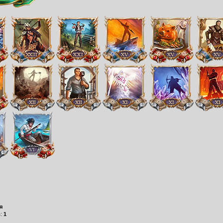
я
в:
1