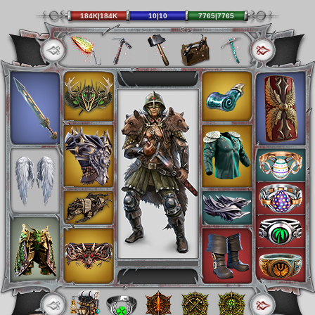
184K|184K
10|10
7765|7765