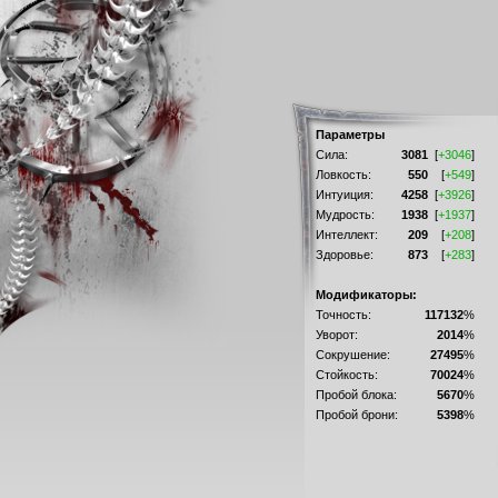
Параметры
Сила:
3081
[
+3046
]
Ловкость:
550
[
+549
]
Интуиция:
4258
[
+3926
]
Мудрость:
1938
[
+1937
]
Интеллект:
209
[
+208
]
Здоровье:
873
[
+283
]
Модификаторы:
Точность:
117132
%
Уворот:
2014
%
Сокрушение:
27495
%
Стойкость:
70024
%
Пробой блока:
5670
%
Пробой брони:
5398
%