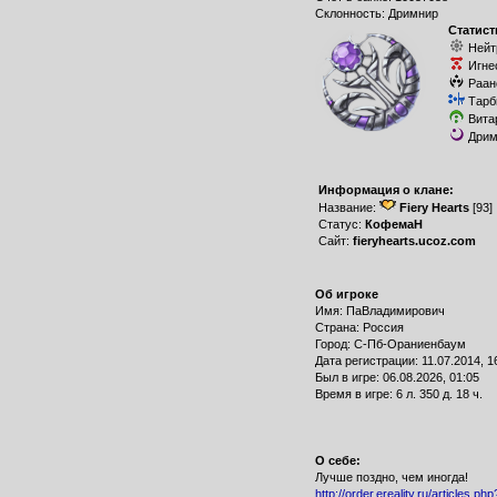
Склонность: Дримнир
Статист
Нейт
Игне
Раан
Тарб
Вита
Дрим
Информация о клане:
Название:
Fiery Hearts
[93]
Статус:
КофемаН
Сайт:
fieryhearts.ucoz.com
Об игроке
Имя: ПаВладимирович
Страна: Россия
Город: С-Пб-Ораниенбаум
Дата регистрации: 11.07.2014, 1
Был в игре: 06.08.2026, 01:05
Время в игре: 6 л. 350 д. 18 ч.
О себе:
Лучше поздно, чем иногда!
http://order.ereality.ru/articles.ph