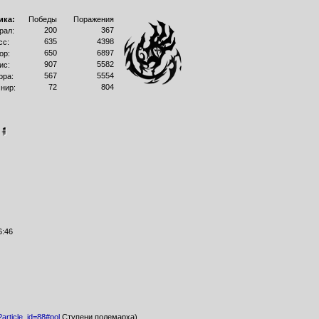
ика:
Победы
Поражения
200
367
рал:
635
4398
сс:
650
6897
ор:
907
5582
ис:
567
5554
рра:
72
804
нир:
6:46
p?article_id=88#pol
Ступени полемарха)