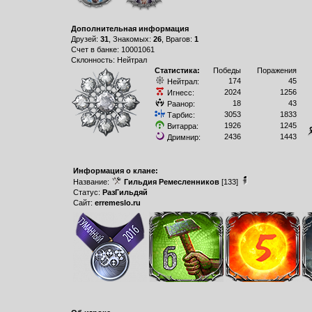
Дополнительная информация
Друзей:
31
, Знакомых:
26
, Врагов:
1
Счет в банке: 10001061
Склонность: Нейтрал
Статистика:
Победы
Поражения
174
45
Нейтрал:
2024
1256
Игнесс:
18
43
Раанор:
3053
1833
Тарбис:
1926
1245
Витарра:
2436
1443
Дримнир:
Информация о клане:
Название:
Гильдия Ремесленников
[133]
Статус:
РазГильдяй
Сайт:
erremeslo.ru