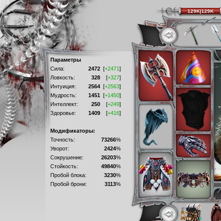
129K|129K
Параметры
Сила:
2472
[
+2471
]
Ловкость:
328
[
+327
]
Интуиция:
2564
[
+2563
]
Мудрость:
1451
[
+1450
]
Интеллект:
250
[
+249
]
Здоровье:
1409
[
+416
]
Модификаторы:
Точность:
73266
%
Уворот:
2424
%
Сокрушение:
26203
%
Стойкость:
49840
%
Пробой блока:
3230
%
Пробой брони:
3113
%