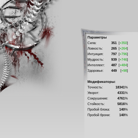
Параметры
Сила:
351
[
+350
]
Ловкость:
265
[
+264
]
Интуиция:
797
[
+796
]
Мудрость:
939
[
+746
]
Интеллект:
487
[
+484
]
Здоровье:
449
[
+98
]
Модификаторы:
Точность:
18341
%
Уворот:
4331
%
Сокрушение:
4761
%
Стойкость:
5816
%
Пробой блока:
140
%
Пробой брони:
140
%