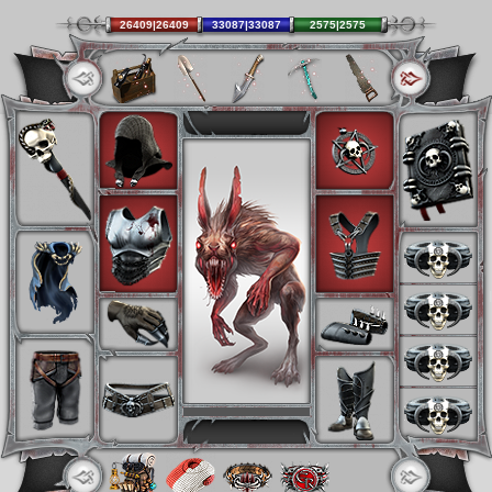
26409|26409
33087|33087
2575|2575