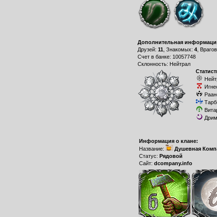
Дополнительная информаци
Друзей:
11
, Знакомых:
4
, Враго
Счет в банке: 10057748
Склонность: Нейтрал
Статист
Нейт
Игне
Раан
Тарб
Вита
Дрим
Информация о клане:
Название:
Душевная Комп
Статус:
Рядовой
Сайт:
dcompany.info