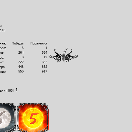
я
в:
10
ика:
Победы
Поражения
3
1
рал:
264
534
сс:
0
12
ор:
222
382
ис:
448
862
рра:
550
917
нир:
ания
[93]