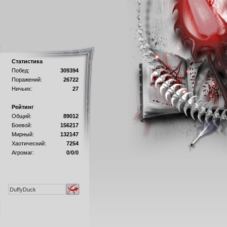
Статистика
Побед:
309394
Поражений:
26722
Ничьих:
27
Рейтинг
Общий:
89012
Боевой:
156217
Мирный:
132147
Хаотический:
7254
Агромаг:
0
/
0
/
0