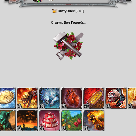
DuffyDuck
[21/1]
Статус:
Вне Граней...