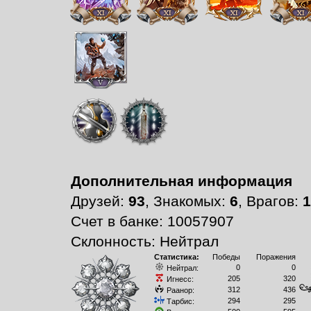
Дополнительная информация
Друзей:
93
, Знакомых:
6
, Врагов:
1
Счет в банке: 10057907
Склонность: Нейтрал
Статистика:
Победы
Поражения
0
0
Нейтрал:
205
320
Игнесс:
312
436
Раанор:
294
295
Тарбис: