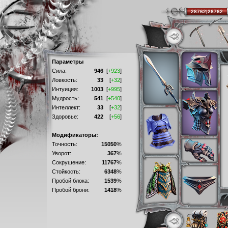
28762|28762
Параметры
Сила:
946
[
+923
]
Ловкость:
33
[
+32
]
Интуиция:
1003
[
+995
]
Мудрость:
541
[
+540
]
Интеллект:
33
[
+32
]
Здоровье:
422
[
+56
]
Модификаторы:
Точность:
15050
%
Уворот:
367
%
Сокрушение:
11767
%
Стойкость:
6348
%
Пробой блока:
1539
%
Пробой брони:
1418
%