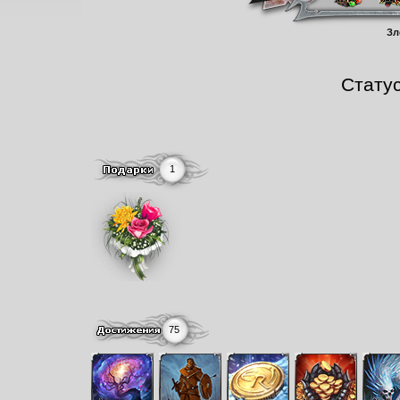
Зл
Стату
1
75