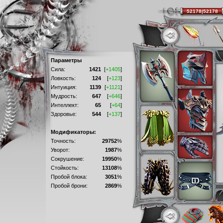
52178|52178
Параметры
Сила:
1421
[
+1405
]
Ловкость:
124
[
+123
]
Интуиция:
1139
[
+1121
]
Мудрость:
647
[
+646
]
Интеллект:
65
[
+64
]
Здоровье:
544
[
+137
]
Модификаторы:
Точность:
29752
%
Уворот:
1987
%
Сокрушение:
19950
%
Стойкость:
13108
%
Пробой блока:
3051
%
Пробой брони:
2869
%