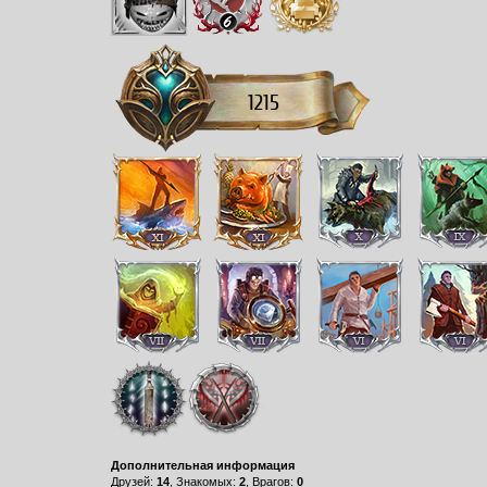
1215
Дополнительная информация
Друзей:
14
, Знакомых:
2
, Врагов:
0