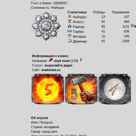
Счет в банке: 10058267
Склонность: Нейтрал
Статистика:
Победы
Поражения
13
107
Нейтрал:
50
466
Игнесс:
65
1131
Раанор:
41
636
Тарбис:
11
195
Витарра:
91
1308
Дримнир:
Информация о клане:
Название:
mad meat
[128]
Статус:
выручайте дядю
Сайт:
madmeat.ru
Об игроке
Имя: Петруха
Страна: молдавия
Город: город грез