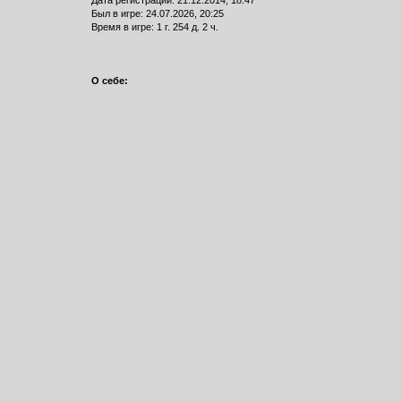
Дата регистрации: 21.12.2014, 18:47
Был в игре: 24.07.2026, 20:25
Время в игре: 1 г. 254 д. 2 ч.
О себе: