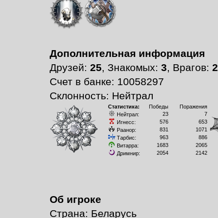
Дополнительная информация
Друзей:
25
, Знакомых:
3
, Врагов:
2
Счет в банке: 10058297
Склонность: Нейтрал
Статистика:
Победы
Поражения
23
7
Нейтрал:
576
653
Игнесс:
831
1071
Раанор:
963
886
Тарбис:
1683
2065
Витарра:
2054
2142
Дримнир:
Об игроке
Страна: Беларусь