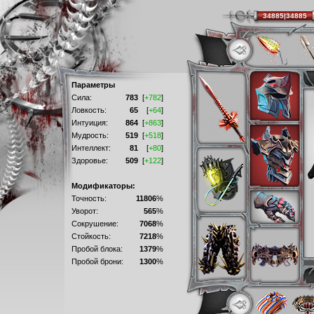
34885|34885
Параметры
Сила:
783
[
+782
]
Ловкость:
65
[
+64
]
Интуиция:
864
[
+863
]
Мудрость:
519
[
+518
]
Интеллект:
81
[
+80
]
Здоровье:
509
[
+122
]
Модификаторы:
Точность:
11806
%
Уворот:
565
%
Сокрушение:
7068
%
Стойкость:
7218
%
Пробой блока:
1379
%
Пробой брони:
1300
%