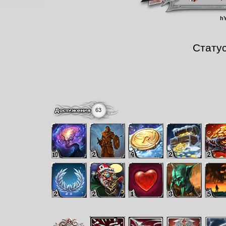
h
Стату
63