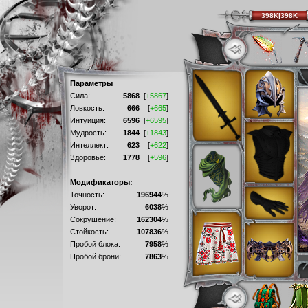
398K|398K
Параметры
Сила:
5868
[
+5867
]
Ловкость:
666
[
+665
]
Интуиция:
6596
[
+6595
]
Мудрость:
1844
[
+1843
]
Интеллект:
623
[
+622
]
Здоровье:
1778
[
+596
]
Модификаторы:
Точность:
196944
%
Уворот:
6038
%
Сокрушение:
162304
%
Стойкость:
107836
%
Пробой блока:
7958
%
Пробой брони:
7863
%