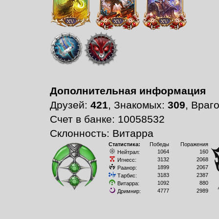
Дополнительная информация
Друзей:
421
, Знакомых:
309
, Враг
Счет в банке: 10058532
Склонность: Витарра
Статистика:
Победы
Поражения
1064
160
Нейтрал:
3132
2068
Игнесс:
1899
2067
Раанор:
3183
2387
Тарбис:
1092
880
Витарра:
4777
2989
Дримнир: