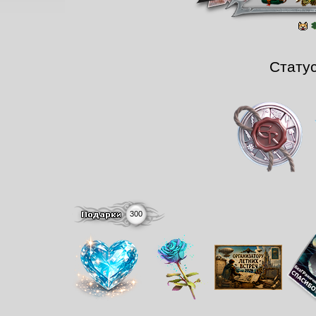
Стату
300