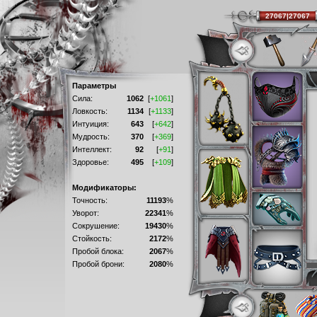
27067|27067
Параметры
Сила:
1062
[
+1061
]
Ловкость:
1134
[
+1133
]
Интуиция:
643
[
+642
]
Мудрость:
370
[
+369
]
Интеллект:
92
[
+91
]
Здоровье:
495
[
+109
]
Модификаторы:
Точность:
11193
%
Уворот:
22341
%
Сокрушение:
19430
%
Стойкость:
2172
%
Пробой блока:
2067
%
Пробой брони:
2080
%