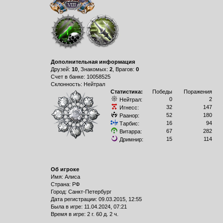
Дополнительная информация
Друзей:
10
, Знакомых:
2
, Врагов:
0
Счет в банке: 10058525
Склонность: Нейтрал
Статистика:
Победы
Поражения
0
2
Нейтрал:
32
147
Игнесс:
52
180
Раанор:
16
94
Тарбис:
67
282
Витарра:
15
114
Дримнир:
Об игроке
Имя: Алиса
Страна: РФ
Город: Санкт-Петербург
Дата регистрации: 09.03.2015, 12:55
Былa в игре: 11.04.2024, 07:21
Время в игре: 2 г. 60 д. 2 ч.