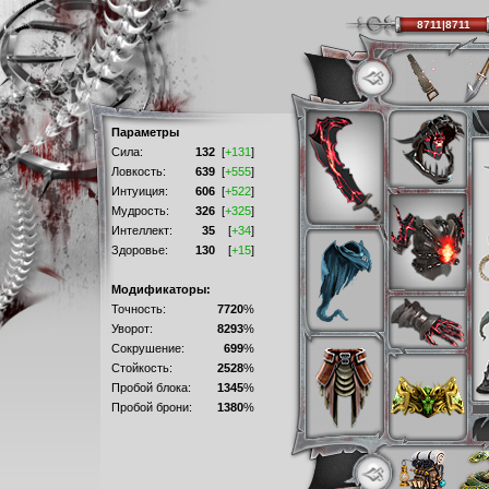
8711|8711
Параметры
Сила:
132
[
+131
]
Ловкость:
639
[
+555
]
Интуиция:
606
[
+522
]
Мудрость:
326
[
+325
]
Интеллект:
35
[
+34
]
Здоровье:
130
[
+15
]
Модификаторы:
Точность:
7720
%
Уворот:
8293
%
Сокрушение:
699
%
Стойкость:
2528
%
Пробой блока:
1345
%
Пробой брони:
1380
%