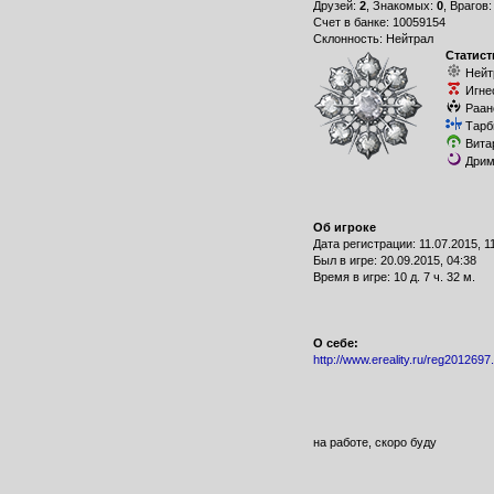
Друзей:
2
, Знакомых:
0
, Врагов
Счет в банке: 10059154
Склонность: Нейтрал
Статист
Нейт
Игне
Раан
Тарб
Вита
Дрим
Об игроке
Дата регистрации: 11.07.2015, 1
Был в игре: 20.09.2015, 04:38
Время в игре: 10 д. 7 ч. 32 м.
О себе:
http://www.ereality.ru/reg2012697
на работе, скоро буду