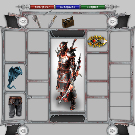
5807|5807
4352|4352
885|885