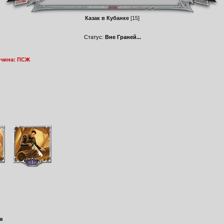
Казак в Кубанке
[15]
Статус:
Вне Граней...
ичина: ПСЖ
я