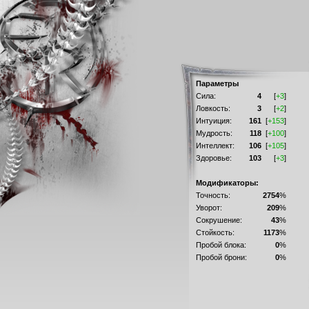
Параметры
Сила:
4
[
+3
]
Ловкость:
3
[
+2
]
Интуиция:
161
[
+153
]
Мудрость:
118
[
+100
]
Интеллект:
106
[
+105
]
Здоровье:
103
[
+3
]
Модификаторы:
Точность:
2754
%
Уворот:
209
%
Сокрушение:
43
%
Стойкость:
1173
%
Пробой блока:
0
%
Пробой брони:
0
%