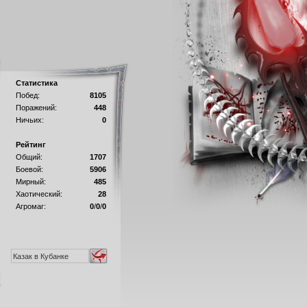
Статистика
Побед:
8105
Поражений:
448
Ничьих:
0
Рейтинг
Общий:
1707
Боевой:
5906
Мирный:
485
Хаотический:
28
Агромаг:
0
/
0
/
0