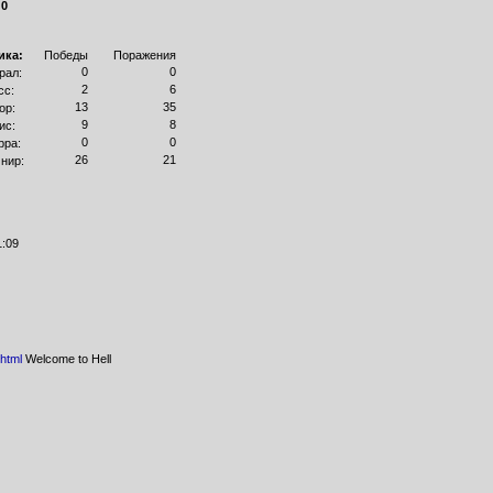
:
0
ика:
Победы
Поражения
0
0
рал:
2
6
сс:
13
35
ор:
9
8
ис:
0
0
рра:
26
21
нир:
1:09
.html
Welcome to Hell