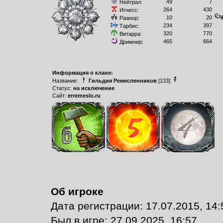
49
7
Нейтрал:
264
430
Игнесс:
10
20
Раанор:
234
397
Тарбис:
320
770
Витарра:
465
664
Дримнир:
Информация о клане:
Название:
Гильдия Ремесленников
[133]
Статус:
на исключение
Сайт:
erremeslo.ru
Об игроке
Дата регистрации: 17.07.2015, 14:
Был в игре: 27.09.2025, 16:57