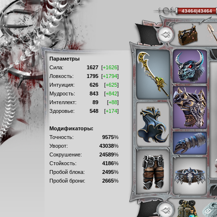
43464|43464
Параметры
Сила:
1627
[
+1626
]
Ловкость:
1795
[
+1794
]
Интуиция:
626
[
+625
]
Мудрость:
843
[
+842
]
Интеллект:
89
[
+88
]
Здоровье:
548
[
+174
]
Модификаторы:
Точность:
9575
%
Уворот:
43038
%
Сокрушение:
24589
%
Стойкость:
4186
%
Пробой блока:
2495
%
Пробой брони:
2665
%