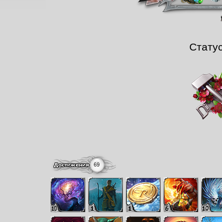
Стату
69