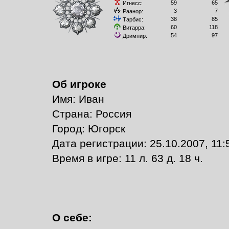
59
65
Игнесс:
3
7
Раанор:
38
85
Тарбис:
60
118
Витарра:
54
97
Дримнир:
Об игроке
Имя: Иван
Страна: Россия
Город: Югорск
Дата регистрации: 25.10.2007, 11:
Время в игре: 11 л. 63 д. 18 ч.
О себе: