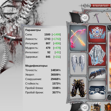
57227|57227
Параметры
Сила:
1500
[
+1499
]
Ловкость:
1743
[
+1742
]
Интуиция:
807
[
+806
]
Мудрость:
479
[
+478
]
Интеллект:
92
[
+91
]
Здоровье:
845
[
+211
]
Модификаторы:
Точность:
14834
%
Уворот:
36509
%
Сокрушение:
29468
%
Стойкость:
1573
%
Пробой блока:
3348
%
Пробой брони:
3577
%