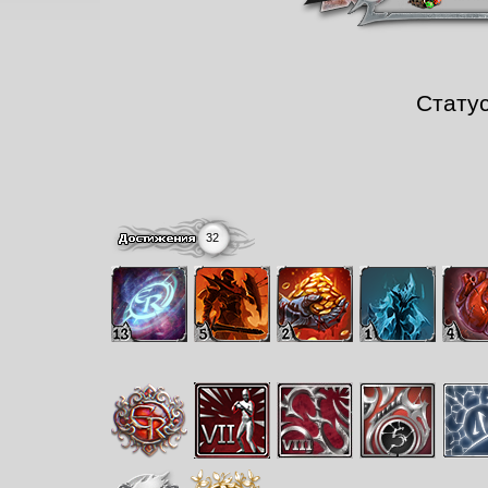
Стату
32