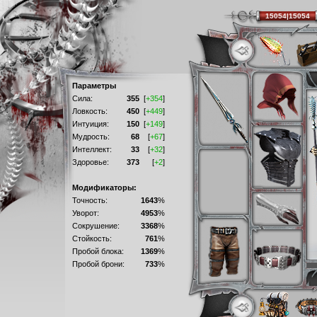
15054|15054
Параметры
Сила:
355
[
+354
]
Ловкость:
450
[
+449
]
Интуиция:
150
[
+149
]
Мудрость:
68
[
+67
]
Интеллект:
33
[
+32
]
Здоровье:
373
[
+2
]
Модификаторы:
Точность:
1643
%
Уворот:
4953
%
Сокрушение:
3368
%
Стойкость:
761
%
Пробой блока:
1369
%
Пробой брони:
733
%