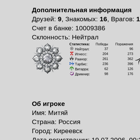
Дополнительная информация
Друзей:
9
, Знакомых:
16
, Врагов:
1
Счет в банке: 10009386
Склонность: Нейтрал
Статистика:
Победы
Поражения
37
96
Нейтрал:
204
273
Игнесс:
261
362
Раанор:
236
396
Тарбис:
62
126
Витарра:
98
176
Дримнир:
Об игроке
Имя: Митяй
Страна: Россия
Город: Киреевск