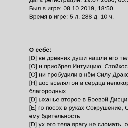
Дата регистрации: 19.07.2006, 00:
Был в игре: 08.10.2019, 18:50
Время в игре: 5 л. 288 д. 10 ч.
О себе:
[D] ве древних души нашли его те
[O] н приобрел Интуицию, Стойкос
[O] ни пробудили в нём Силу Драк
[H] аос вселял он в сердца непоко
благородных
[D] ыханье второе в Боевой Дисци
[E] го посох в руках Сокрушение,
ему бдительность
[D] ух его тела врагу не сломать, 