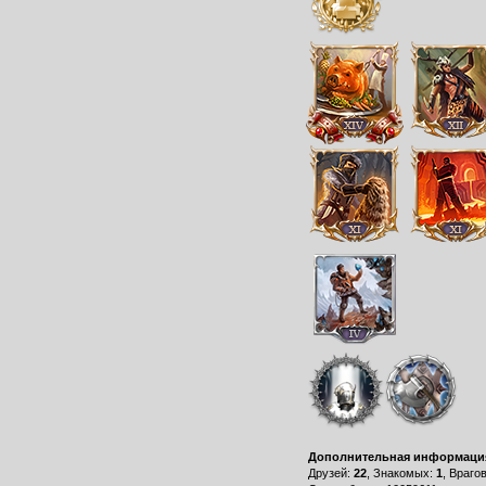
Дополнительная информаци
Друзей:
22
, Знакомых:
1
, Враго