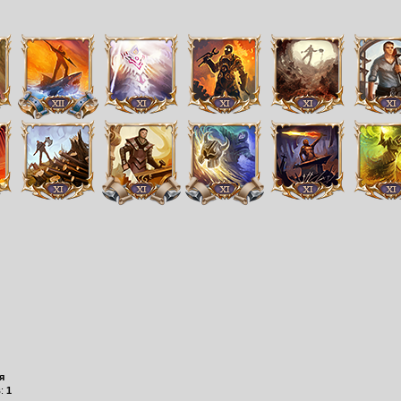
я
в:
1