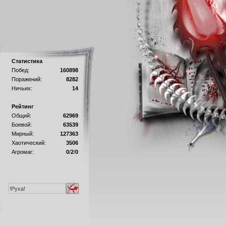
Статистика
Побед:
160898
Поражений:
8282
Ничьих:
14
Рейтинг
Общий:
62969
Боевой:
63539
Мирный:
127363
Хаотический:
3506
Агромаг:
0
/
2
/
0