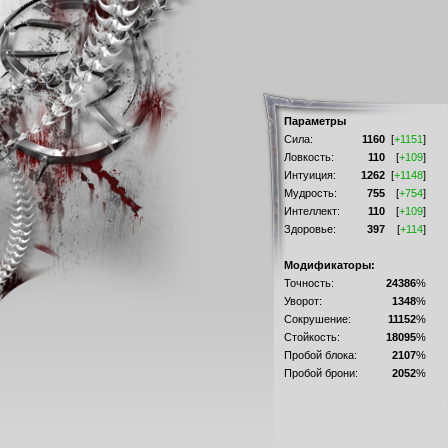
Параметры
Сила:
1160
[
+1151
]
Ловкость:
110
[
+109
]
Интуиция:
1262
[
+1148
]
Мудрость:
755
[
+754
]
Интеллект:
110
[
+109
]
Здоровье:
397
[
+114
]
Модификаторы:
Точность:
24386
%
Уворот:
1348
%
Сокрушение:
11152
%
Стойкость:
18095
%
Пробой блока:
2107
%
Пробой брони:
2052
%