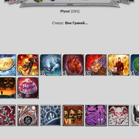
!Руха!
[19/1]
Статус:
Вне Граней...