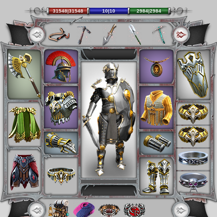
31548|31548
10|10
2984|2984