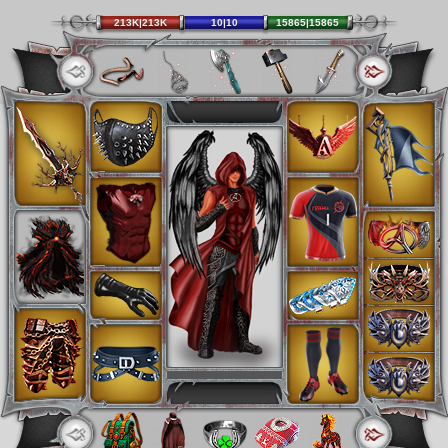
213K|213K
10|10
15865|15865