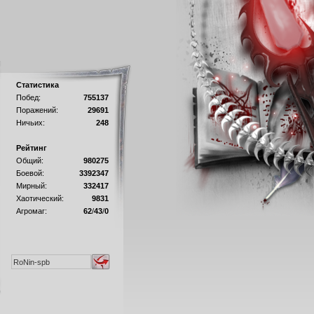
Статистика
Побед:
755137
Поражений:
29691
Ничьих:
248
Рейтинг
Общий:
980275
Боевой:
3392347
Мирный:
332417
Хаотический:
9831
Агромаг:
62
/
43
/
0