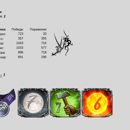
я
ов:
2
ика:
Победы
Поражения
723
33
рал:
357
355
сс:
1043
716
ор:
1033
577
ис:
896
718
рра:
891
296
нир:
1]