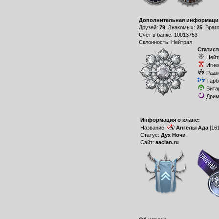
Дополнительная информаци
Друзей:
79
, Знакомых:
25
, Враг
Счет в банке: 10013753
Склонность: Нейтрал
Статист
Нейт
Игне
Раан
Тарб
Вита
Дрим
Информация о клане:
Название:
Ангелы Ада
[16
Статус:
Дух Ночи
Сайт:
aaclan.ru