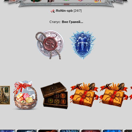
RoNin-spb
[24/7]
Статус:
Вне Граней...