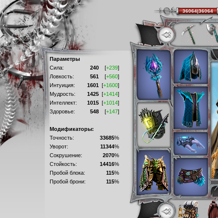
36064|36064
Параметры
Сила:
240
[
+239
]
Ловкость:
561
[
+560
]
Интуиция:
1601
[
+1600
]
Мудрость:
1425
[
+1414
]
Интеллект:
1015
[
+1014
]
Здоровье:
548
[
+147
]
Модификаторы:
Точность:
33685
%
Уворот:
11344
%
Сокрушение:
2070
%
Стойкость:
14416
%
Пробой блока:
115
%
Пробой брони:
115
%