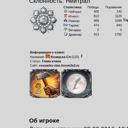
Склонность: Нейтрал
Статистика:
Победы
Поражения
405
145
Нейтрал:
813
1129
Игнесс:
869
1098
Раанор:
474
643
Тарбис:
0
0
Витарра:
913
1782
Дримнир:
Информация о клане:
Название:
Козацька Сiч
[125]
Статус:
Глава клана
Сайт:
cossacks-clan.forum2x2.ru
Об игроке