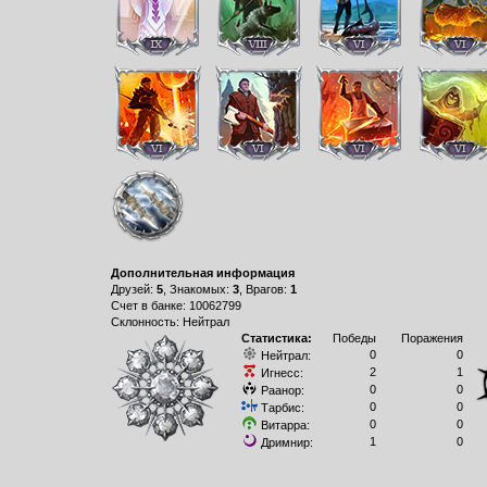
Дополнительная информация
Друзей:
5
, Знакомых:
3
, Врагов:
1
Счет в банке: 10062799
Склонность: Нейтрал
Статистика:
Победы
Поражения
0
0
Нейтрал:
2
1
Игнесс:
0
0
Раанор:
0
0
Тарбис:
0
0
Витарра:
1
0
Дримнир: