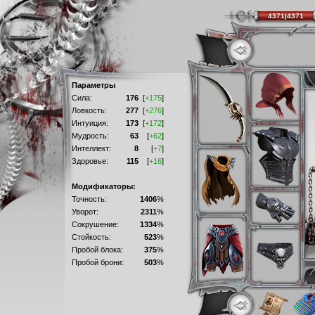
4371|4371
Параметры
Сила:
176
[
+175
]
Ловкость:
277
[
+276
]
Интуиция:
173
[
+172
]
Мудрость:
63
[
+62
]
Интеллект:
8
[
+7
]
Здоровье:
115
[
+16
]
Модификаторы:
Точность:
1406
%
Уворот:
2311
%
Сокрушение:
1334
%
Стойкость:
523
%
Пробой блока:
375
%
Пробой брони:
503
%