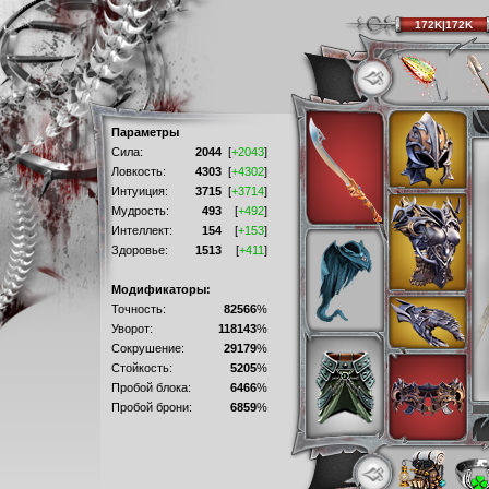
172K|172K
Параметры
Сила:
2044
[
+2043
]
Ловкость:
4303
[
+4302
]
Интуиция:
3715
[
+3714
]
Мудрость:
493
[
+492
]
Интеллект:
154
[
+153
]
Здоровье:
1513
[
+411
]
Модификаторы:
Точность:
82566
%
Уворот:
118143
%
Сокрушение:
29179
%
Стойкость:
5205
%
Пробой блока:
6466
%
Пробой брони:
6859
%