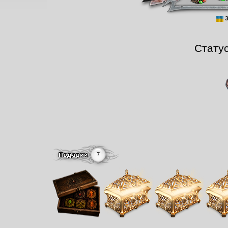
З
Стату
7