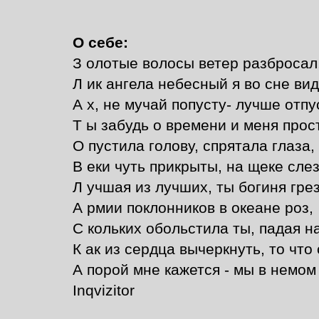
О себе:
З олотые волосы ветер разбросал
Л ик ангела небесный я во сне вид
А х, не мучай попусту- лучше отпу
Т ы забудь о времени и меня прос
О пустила голову, спрятала глаза,
В еки чуть прикрыты, на щеке сле
Л учшая из лучших, ты богиня грез
А рмии поклонников в океане роз,
С кольких обольстила ты, падая н
К ак из сердца вычеркнуть, то что
А порой мне кажется - мы в немом
Inqvizitor