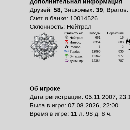
Дополнительная информация
Друзей:
58
, Знакомых:
39
, Врагов:
Счет в банке: 10014526
Склонность: Нейтрал
Статистика:
Победы
Поражения
681
18
Нейтрал:
8354
683
Игнесс:
1
2
Раанор:
12090
835
Тарбис:
12342
977
Витарра:
12384
787
Дримнир:
Об игроке
Дата регистрации: 05.11.2007, 23:
Былa в игре: 07.08.2026, 22:00
Время в игре: 11 л. 98 д. 8 ч.