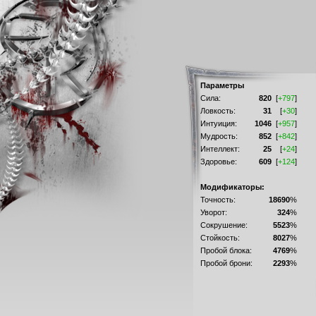
Параметры
Сила:
820
[
+797
]
Ловкость:
31
[
+30
]
Интуиция:
1046
[
+957
]
Мудрость:
852
[
+842
]
Интеллект:
25
[
+24
]
Здоровье:
609
[
+124
]
Модификаторы:
Точность:
18690
%
Уворот:
324
%
Сокрушение:
5523
%
Стойкость:
8027
%
Пробой блока:
4769
%
Пробой брони:
2293
%