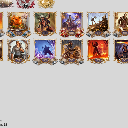
я
ов:
18