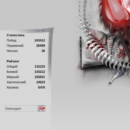
Статистика
Побед:
243412
Поражений:
26499
Ничьих:
36
Рейтинг
Общий:
132215
Боевой:
143212
Мирный:
155501
Хаотический:
10523
Агромаг:
0
/
0
/
0