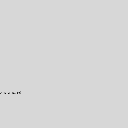
дилетанты.
(с)