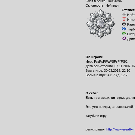
Счет в банке: 10031896
Склонность: Нейтрал
Статист
Нейт
Игне
Раан
Тарб
Вита
Дрим
Об игроке
Имя: РљРѕРјРµРЅРґР°РЅС‚
Дата регистрации: 07.11.2007, 0
Был в игре: 30.03.2018, 22:10
Время в игре: 4 г. 73 д. 17 ч.
О себе:
Есть три вещи, которые долж
Это уже не игра, а гемор какой-
загубили игру.
регистрация:
http://www.ereality