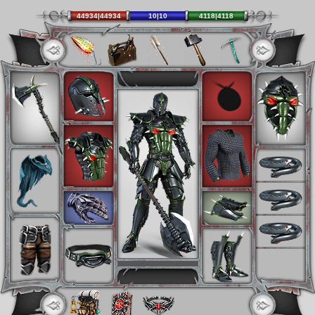
44934|44934
10|10
4118|4118