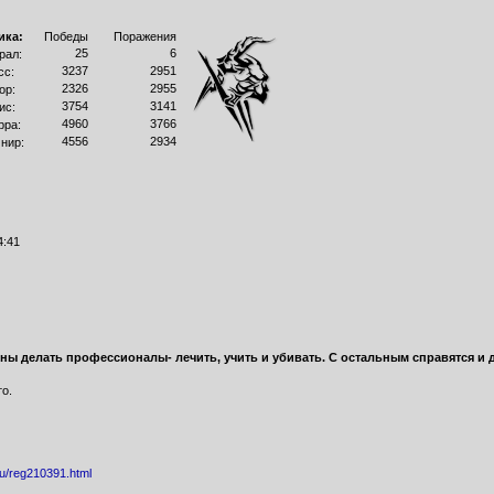
ика:
Победы
Поражения
25
6
рал:
3237
2951
сс:
2326
2955
ор:
3754
3141
ис:
4960
3766
рра:
4556
2934
нир:
4:41
ны делать профессионалы- лечить, учить и убивать. С остальным справятся и 
то.
.ru/reg210391.html