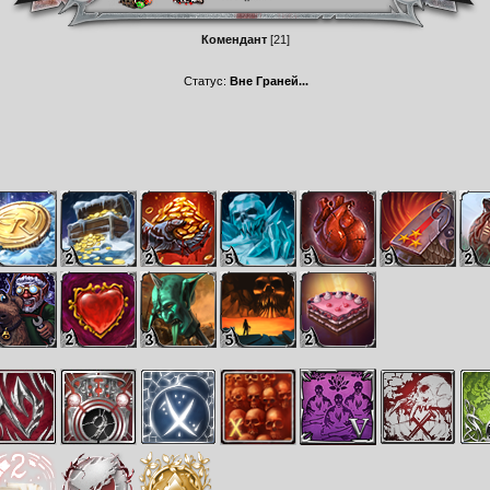
Комендант
[21]
Статус:
Вне Граней...