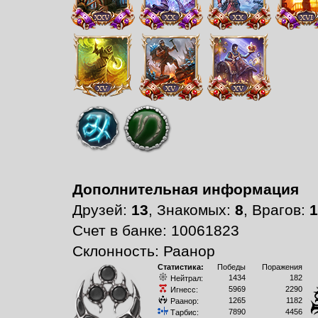
Дополнительная информация
Друзей:
13
, Знакомых:
8
, Врагов:
1
Счет в банке: 10061823
Склонность: Раанор
Статистика:
Победы
Поражения
1434
182
Нейтрал:
5969
2290
Игнесс:
1265
1182
Раанор:
7890
4456
Тарбис: