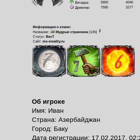
5900
4046
Витарра:
7585
3277
Дримнир:
Информация о клане:
Название:
Мудрые странники
[145]
Статус:
ВесТ
Сайт:
ms-ereality.ru
Об игроке
Имя: Иван
Страна: Азербайджан
Город: Баку
Дата регистрации: 17.02.2017, 02: