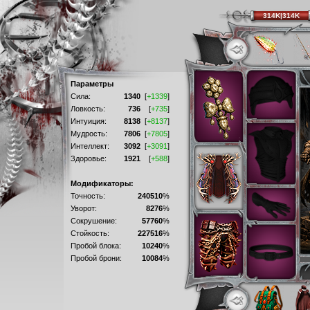
314K|314K
Параметры
Сила:
1340
[
+1339
]
Ловкость:
736
[
+735
]
Интуиция:
8138
[
+8137
]
Мудрость:
7806
[
+7805
]
Интеллект:
3092
[
+3091
]
Здоровье:
1921
[
+588
]
Модификаторы:
Точность:
240510
%
Уворот:
8276
%
Сокрушение:
57760
%
Стойкость:
227516
%
Пробой блока:
10240
%
Пробой брони:
10084
%