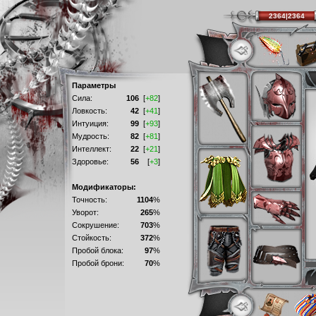
2364|2364
Параметры
Сила:
106
[
+82
]
Ловкость:
42
[
+41
]
Интуиция:
99
[
+93
]
Мудрость:
82
[
+81
]
Интеллект:
22
[
+21
]
Здоровье:
56
[
+3
]
Модификаторы:
Точность:
1104
%
Уворот:
265
%
Сокрушение:
703
%
Стойкость:
372
%
Пробой блока:
97
%
Пробой брони:
70
%