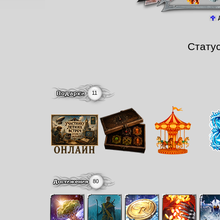
Д
Стату
11
80