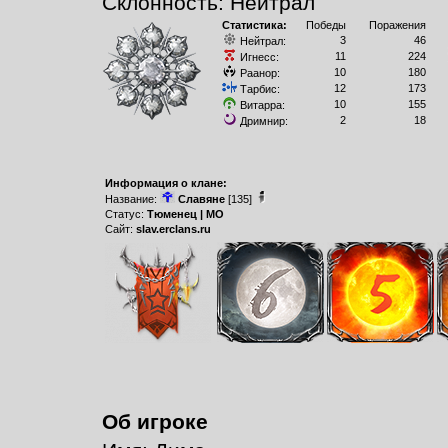
Склонность: Нейтрал
Статистика:
Победы
Поражения
3
46
Нейтрал:
11
224
Игнесс:
10
180
Раанор:
12
173
Тарбис:
10
155
Витарра:
2
18
Дримнир:
Информация о клане:
Название:
Славяне
[135]
Статус:
Тюменец | МО
Сайт:
slav.erclans.ru
Об игроке