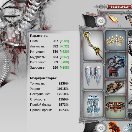
19115|19115
Параметры
Сила:
987
[
+909
]
Ловкость:
892
[
+832
]
Интуиция:
530
[
+520
]
Мудрость:
563
[
+562
]
Интеллект:
89
[
+88
]
Здоровье:
260
[
+108
]
Модификаторы:
Точность:
9136
%
Уворот:
19115
%
Сокрушение:
17510
%
Стойкость:
1359
%
Пробой блока:
1573
%
Пробой брони:
1573
%