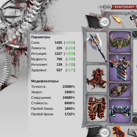
31427|31427
Параметры
Сила:
1425
[
+1424
]
Ловкость:
225
[
+224
]
Интуиция:
1227
[
+1226
]
Мудрость:
706
[
+705
]
Интеллект:
139
[
+138
]
Здоровье:
527
[
+177
]
Модификаторы:
Точность:
23080
%
Уворот:
1905
%
Сокрушение:
24680
%
Стойкость:
8400
%
Пробой блока:
1800
%
Пробой брони:
1722
%