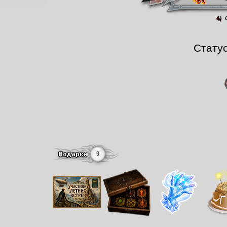
С
Стату
9