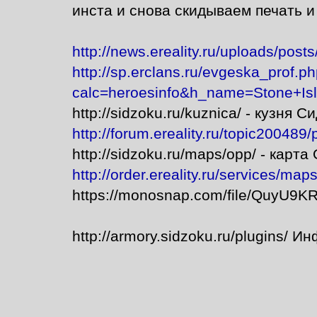
инста и снова скидываем печать и
http://news.ereality.ru/uploads/po
http://sp.erclans.ru/evgeska_prof.p
calc=heroesinfo&h_name=Stone+I
http://sidzoku.ru/kuznica/ - кузня С
http://forum.ereality.ru/topic200489
http://sidzoku.ru/maps/opp/ - карта
http://order.ereality.ru/services/map
https://monosnap.com/file/QuyU9
http://armory.sidzoku.ru/plugins/ 