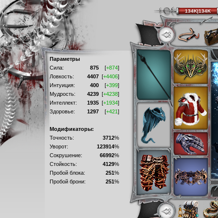
134K|134K
Параметры
Сила:
875
[
+874
]
Ловкость:
4407
[
+4406
]
Интуиция:
400
[
+399
]
Мудрость:
4239
[
+4238
]
Интеллект:
1935
[
+1934
]
Здоровье:
1297
[
+421
]
Модификаторы:
Точность:
3712
%
Уворот:
123914
%
Сокрушение:
66992
%
Стойкость:
4129
%
Пробой блока:
251
%
Пробой брони:
251
%