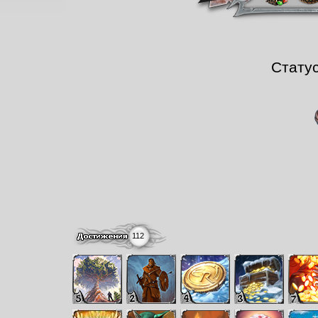
Стату
112