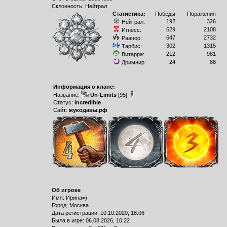
Склонность: Нейтрал
Статистика:
Победы
Поражения
192
326
Нейтрал:
629
2108
Игнесс:
647
2732
Раанор:
302
1315
Тарбис:
212
981
Витарра:
24
88
Дримнир:
Информация о клане:
Название:
Un-Limits
[95]
Статус:
incredible
Сайт:
жукодавы.рф
Об игроке
Имя: Ирина=)
Город: Москва
Дата регистрации: 10.10.2020, 18:06
Былa в игре: 06.08.2026, 10:22