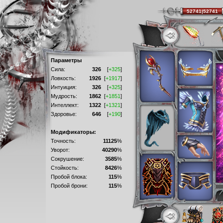
52741|52741
Параметры
Сила:
326
[
+325
]
Ловкость:
1926
[
+1917
]
Интуиция:
326
[
+325
]
Мудрость:
1862
[
+1851
]
Интеллект:
1322
[
+1321
]
Здоровье:
646
[
+190
]
Модификаторы:
Точность:
11125
%
Уворот:
40290
%
Сокрушение:
3585
%
Стойкость:
8426
%
Пробой блока:
115
%
Пробой брони:
115
%