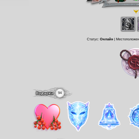
Статус:
Онлайн
| Местоположе
94