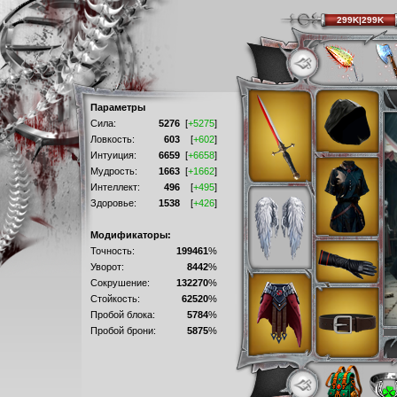
299K|299K
Параметры
Сила:
5276
[
+5275
]
Ловкость:
603
[
+602
]
Интуиция:
6659
[
+6658
]
Мудрость:
1663
[
+1662
]
Интеллект:
496
[
+495
]
Здоровье:
1538
[
+426
]
Модификаторы:
Точность:
199461
%
Уворот:
8442
%
Сокрушение:
132270
%
Стойкость:
62520
%
Пробой блока:
5784
%
Пробой брони:
5875
%