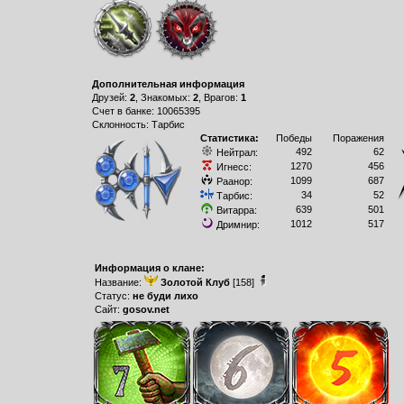
Дополнительная информация
Друзей:
2
, Знакомых:
2
, Врагов:
1
Счет в банке: 10065395
Склонность: Тарбис
Статистика:
Победы
Поражения
492
62
Нейтрал:
1270
456
Игнесс:
1099
687
Раанор:
34
52
Тарбис:
639
501
Витарра:
1012
517
Дримнир:
Информация о клане:
Название:
Золотой Клуб
[158]
Статус:
не буди лихо
Сайт:
gosov.net