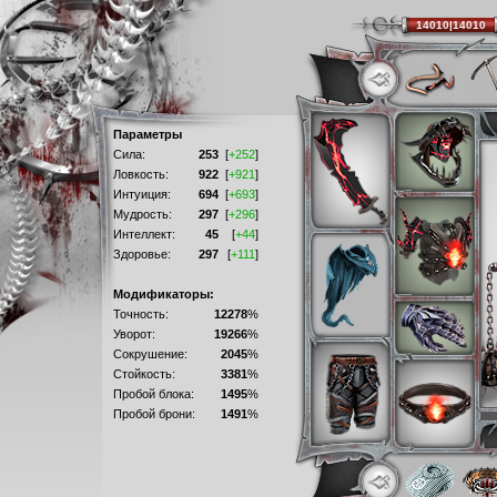
14010|14010
Параметры
Сила:
253
[
+252
]
Ловкость:
922
[
+921
]
Интуиция:
694
[
+693
]
Мудрость:
297
[
+296
]
Интеллект:
45
[
+44
]
Здоровье:
297
[
+111
]
Модификаторы:
Точность:
12278
%
Уворот:
19266
%
Сокрушение:
2045
%
Стойкость:
3381
%
Пробой блока:
1495
%
Пробой брони:
1491
%