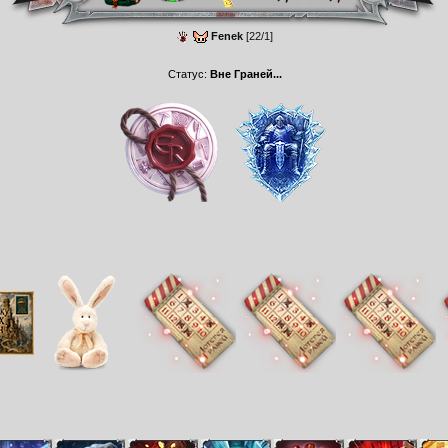
Fenek
[22/1]
Статус:
Вне Граней...