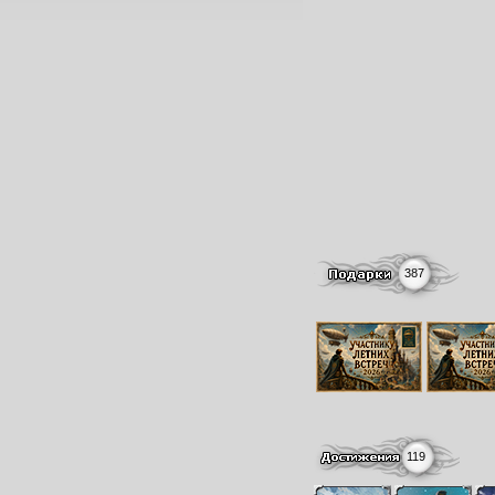
387
119