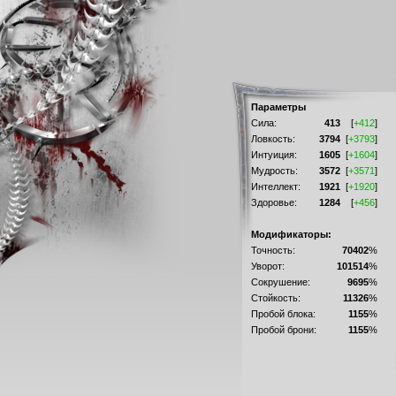
Параметры
Сила:
413
[
+412
]
Ловкость:
3794
[
+3793
]
Интуиция:
1605
[
+1604
]
Мудрость:
3572
[
+3571
]
Интеллект:
1921
[
+1920
]
Здоровье:
1284
[
+456
]
Модификаторы:
Точность:
70402
%
Уворот:
101514
%
Сокрушение:
9695
%
Стойкость:
11326
%
Пробой блока:
1155
%
Пробой брони:
1155
%