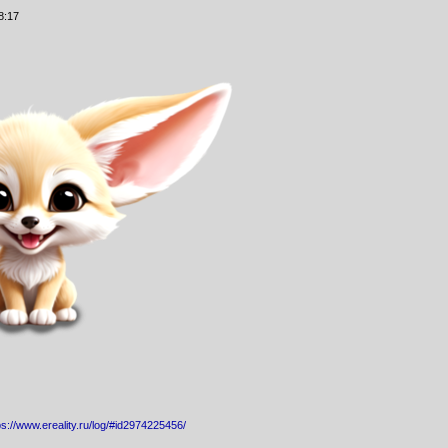
8:17
ps://www.ereality.ru/log/#id2974225456/