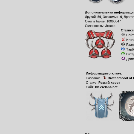
Дополнительная информаци
Друзей:
59
, Знакомых:
0
, Враго
Счет в банке: 10065847
Склонность: Игнесс
Статист
Нейт
Игне
Раан
Тарб
Вита
Дрим
Информация о клане:
Название:
Brotherhood of 
Статус:
Рыжий хвост
Сайт:
bb.erclans.net