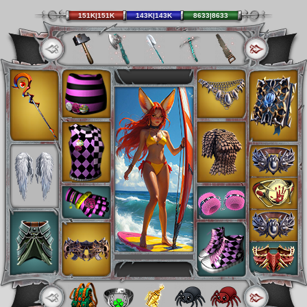
151K|151K
143K|143K
8633|8633