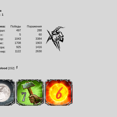
я
в:
1
ика:
Победы
Поражения
497
288
рал:
5
60
сс:
1043
3384
ор:
1708
1903
ис:
925
1416
рра:
1122
2630
нир:
blood
[152]