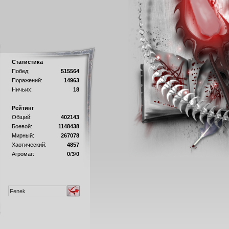
Статистика
Побед:
515564
Поражений:
14963
Ничьих:
18
Рейтинг
Общий:
402143
Боевой:
1148438
Мирный:
267078
Хаотический:
4857
Агромаг:
0
/
3
/
0