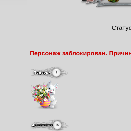
Стату
Персонаж заблокирован. Причи
1
15