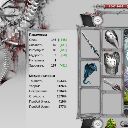
6007|6007
Параметры
Сила:
146
[
+145
]
Ловкость:
82
[
+81
]
Интуиция:
88
[
+87
]
Мудрость:
9
[
+8
]
Интеллект:
1
Здоровье:
187
[
+51
]
Модификаторы:
Точность:
1933
%
Уворот:
1126
%
Сокрушение:
1904
%
Стойкость:
1378
%
Пробой блока:
419
%
Пробой брони:
277
%