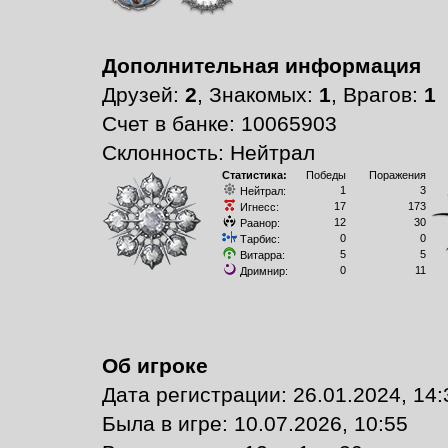
Дополнительная информация
Друзей:
2
, Знакомых:
1
, Врагов:
1
Счет в банке: 10065903
Склонность: Нейтрал
Статистика:
Победы
Поражения
1
3
Нейтрал:
17
173
Игнесс:
12
30
Раанор:
0
0
Тарбис:
5
5
Витарра:
0
11
Дримнир:
Об игроке
Дата регистрации: 26.01.2024, 14:
Былa в игре: 10.07.2026, 10:55