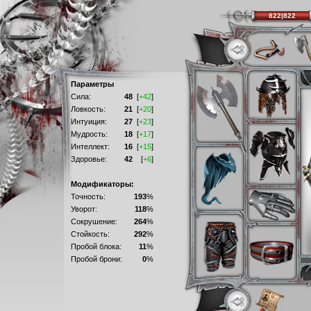
822|822
Параметры
Сила:
48
[
+42
]
Ловкость:
21
[
+20
]
Интуиция:
27
[
+23
]
Мудрость:
18
[
+17
]
Интеллект:
16
[
+15
]
Здоровье:
42
[
+6
]
Модификаторы:
Точность:
193
%
Уворот:
118
%
Сокрушение:
264
%
Стойкость:
292
%
Пробой блока:
11
%
Пробой брони:
0
%