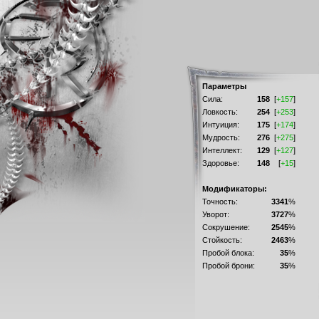
Параметры
Сила:
158
[
+157
]
Ловкость:
254
[
+253
]
Интуиция:
175
[
+174
]
Мудрость:
276
[
+275
]
Интеллект:
129
[
+127
]
Здоровье:
148
[
+15
]
Модификаторы:
Точность:
3341
%
Уворот:
3727
%
Сокрушение:
2545
%
Стойкость:
2463
%
Пробой блока:
35
%
Пробой брони:
35
%