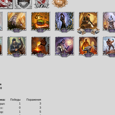
я
:
0
ика:
Победы
Поражения
1
3
рал:
0
3
сс:
1
5
ор: