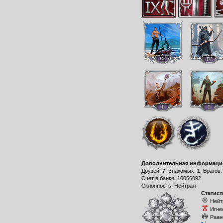
Дополнительная информаци
Друзей:
7
, Знакомых:
1
, Врагов
Счет в банке: 10066092
Склонность: Нейтрал
Статист
Нейт
Игне
Раан