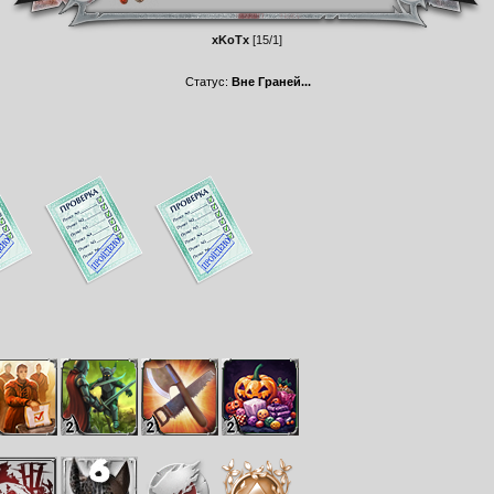
xKoTx
[15/1]
Статус:
Вне Граней...