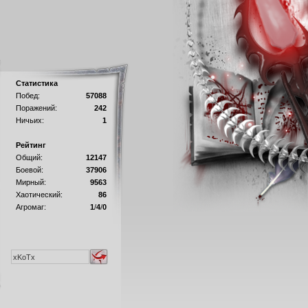
Статистика
Побед:
57088
Поражений:
242
Ничьих:
1
Рейтинг
Общий:
12147
Боевой:
37906
Мирный:
9563
Хаотический:
86
Агромаг:
1
/
4
/
0