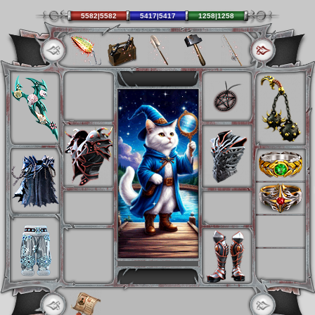
5582|5582
5417|5417
1258|1258