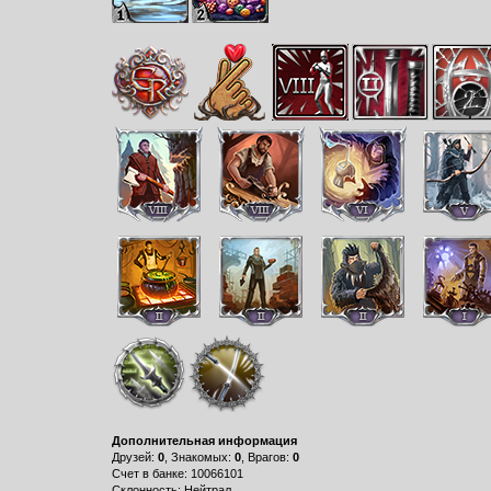
Дополнительная информация
Друзей:
0
, Знакомых:
0
, Врагов:
0
Счет в банке: 10066101
Склонность: Нейтрал