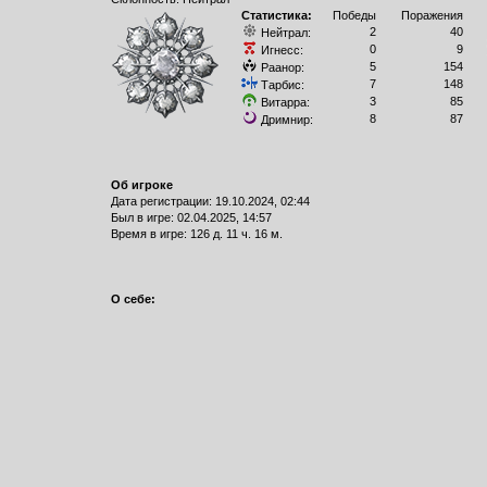
Статистика:
Победы
Поражения
2
40
Нейтрал:
0
9
Игнесс:
5
154
Раанор:
7
148
Тарбис:
3
85
Витарра:
8
87
Дримнир:
Об игроке
Дата регистрации: 19.10.2024, 02:44
Был в игре: 02.04.2025, 14:57
Время в игре: 126 д. 11 ч. 16 м.
О себе: