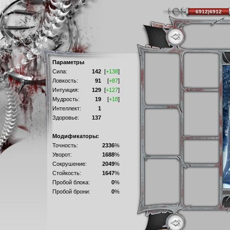
6912|6912
Параметры
Сила:
142
[
+138
]
Ловкость:
91
[
+87
]
Интуиция:
129
[
+127
]
Мудрость:
19
[
+18
]
Интеллект:
1
Здоровье:
137
Модификаторы:
Точность:
2336
%
Уворот:
1688
%
Сокрушение:
2049
%
Стойкость:
1647
%
Пробой блока:
0
%
Пробой брони:
0
%