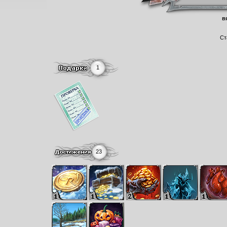
в
Ст
1
23