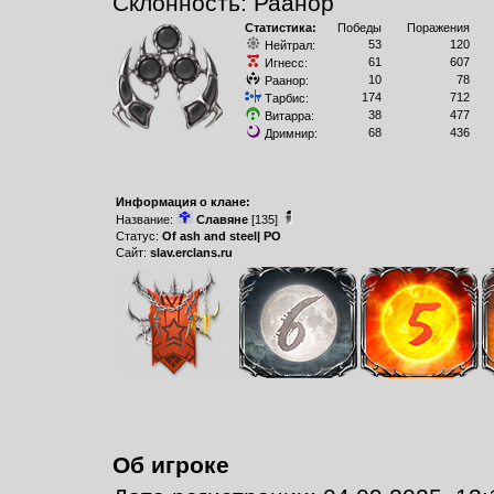
Склонность: Раанор
Статистика:
Победы
Поражения
53
120
Нейтрал:
61
607
Игнесс:
10
78
Раанор:
174
712
Тарбис:
38
477
Витарра:
68
436
Дримнир:
Информация о клане:
Название:
Славяне
[135]
Статус:
Оf ash and steel| РО
Сайт:
slav.erclans.ru
Об игроке