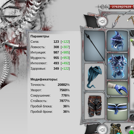
27629|27629
Параметры
Сила:
123
[
+122
]
Ловкость:
308
[
+307
]
Интуиция:
987
[
+985
]
Мудрость:
955
[
+953
]
Интеллект:
493
[
+492
]
Здоровье:
349
[
+122
]
Модификаторы:
Точность:
20882
%
Уворот:
7560
%
Сокрушение:
776
%
Стойкость:
7877
%
Пробой блока:
36
%
Пробой брони:
36
%