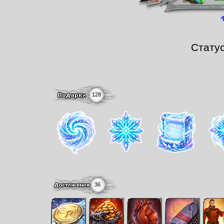
Стату
128
36