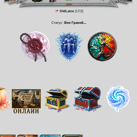
OldLaice
[17/2]
Статус:
Вне Граней...