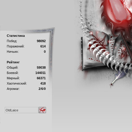
Статистика
Побед:
98092
Поражений:
614
Ничьих:
0
Рейтинг
Общий:
59038
Боевой:
144011
Мирный:
66371
Хаотический:
418
Агромаг:
2
/
6
/
0