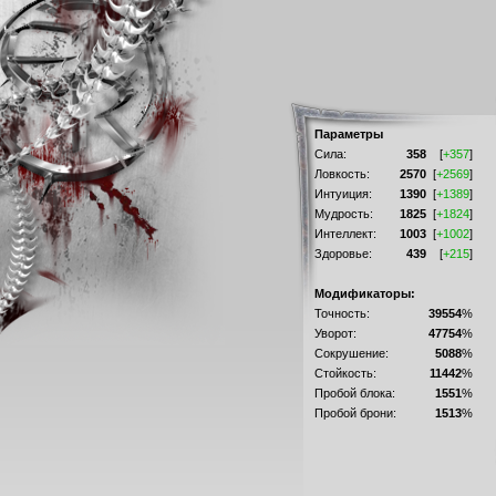
Параметры
Сила:
358
[
+357
]
Ловкость:
2570
[
+2569
]
Интуиция:
1390
[
+1389
]
Мудрость:
1825
[
+1824
]
Интеллект:
1003
[
+1002
]
Здоровье:
439
[
+215
]
Модификаторы:
Точность:
39554
%
Уворот:
47754
%
Сокрушение:
5088
%
Стойкость:
11442
%
Пробой блока:
1551
%
Пробой брони:
1513
%