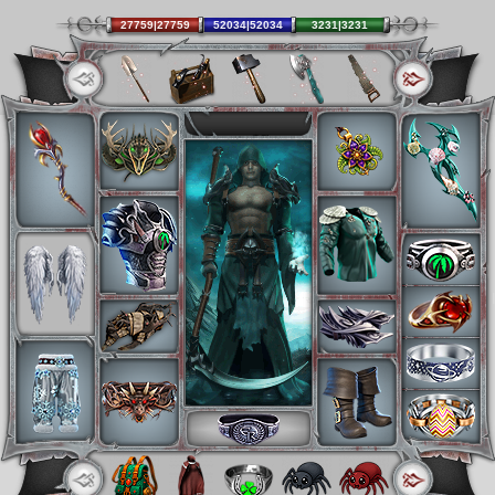
27759|27759
52034|52034
3231|3231