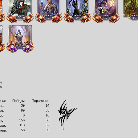
я
:
0
ика:
Победы
Поражения
39
14
рал:
99
55
сс:
0
10
ор:
156
50
ис:
113
52
рра:
58
39
нир: