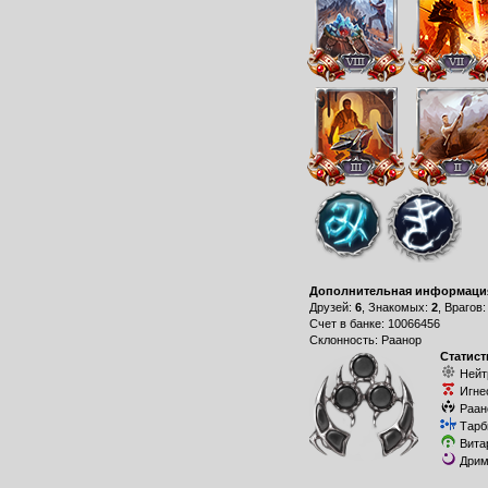
Дополнительная информаци
Друзей:
6
, Знакомых:
2
, Врагов
Счет в банке: 10066456
Склонность: Раанор
Статист
Нейт
Игне
Раан
Тарб
Вита
Дрим