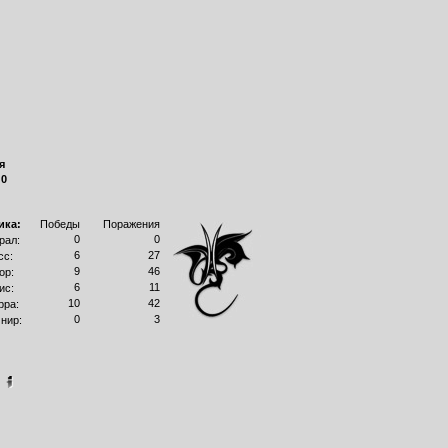
я
:
0
ика:
Победы
Поражения
0
0
рал:
6
27
сс:
9
46
ор:
6
11
ис:
10
42
рра:
0
3
нир:
]