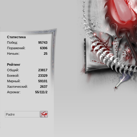
Статистика
Побед:
95743
Поражений:
6306
Ничьих:
25
Рейтинг
Общий:
23817
Боевой:
23329
Мирный:
59101
Хаотический:
2637
Агромаг:
55
/
111
/
2