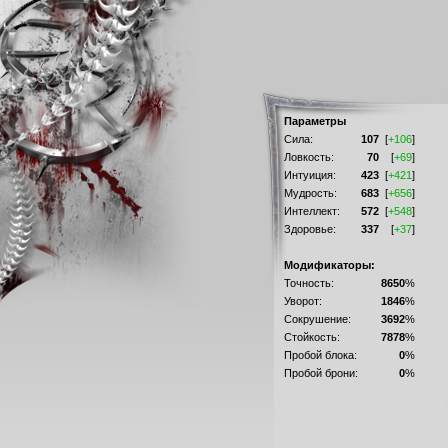
Параметры
Сила:
107
[
+106
]
Ловкость:
70
[
+69
]
Интуиция:
423
[
+421
]
Мудрость:
683
[
+656
]
Интеллект:
572
[
+548
]
Здоровье:
337
[
+37
]
Модификаторы:
Точность:
8650
%
Уворот:
1846
%
Сокрушение:
3692
%
Стойкость:
7878
%
Пробой блока:
0
%
Пробой брони:
0
%