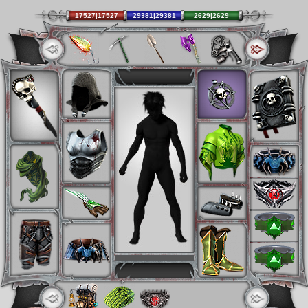
17527|17527
29381|29381
2629|2629