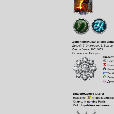
Дополнительная информаци
Друзей:
7
, Знакомых:
2
, Врагов
Счет в банке: 10014663
Склонность: Нейтрал
Статист
Нейт
Игне
Раан
Тарб
Вита
Дрим
Информация о клане:
Название:
Инквизиция
[81
Статус:
In nomine Patris
Сайт:
inquizitors.nethouse.ru