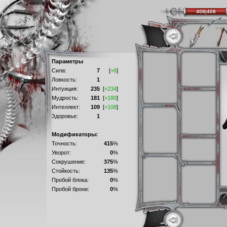
408|408
Параметры
Сила:
7
[
+6
]
Ловкость:
1
Интуиция:
235
[
+234
]
Мудрость:
181
[
+180
]
Интеллект:
109
[
+108
]
Здоровье:
1
Модификаторы:
Точность:
415
%
Уворот:
0
%
Сокрушение:
375
%
Стойкость:
135
%
Пробой блока:
0
%
Пробой брони:
0
%