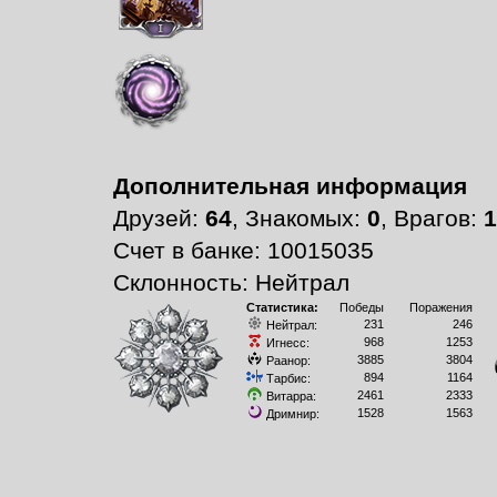
Дополнительная информация
Друзей:
64
, Знакомых:
0
, Врагов:
1
Счет в банке: 10015035
Склонность: Нейтрал
Статистика:
Победы
Поражения
231
246
Нейтрал:
968
1253
Игнесс:
3885
3804
Раанор:
894
1164
Тарбис:
2461
2333
Витарра:
1528
1563
Дримнир: