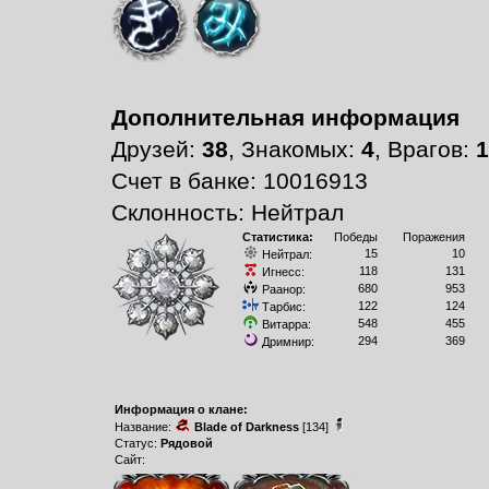
Дополнительная информация
Друзей:
38
, Знакомых:
4
, Врагов:
1
Счет в банке: 10016913
Склонность: Нейтрал
Статистика:
Победы
Поражения
15
10
Нейтрал:
118
131
Игнесс:
680
953
Раанор:
122
124
Тарбис:
548
455
Витарра:
294
369
Дримнир:
Информация о клане:
Название:
Blade of Darkness
[134]
Статус:
Рядовой
Сайт: