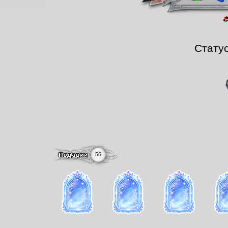
Стату
56