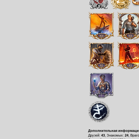
Дополнительная информаци
Друзей:
43
, Знакомых:
24
, Враг