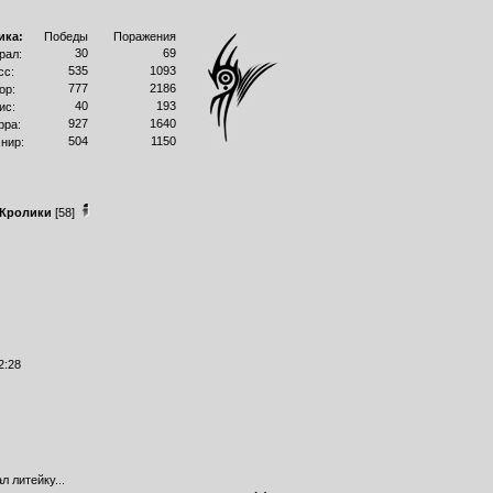
ика:
Победы
Поражения
30
69
рал:
535
1093
сс:
777
2186
ор:
40
193
ис:
927
1640
рра:
504
1150
нир:
 Кролики
[58]
2:28
 литейку...