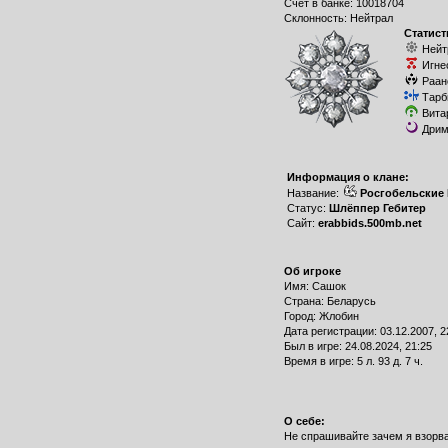
Счет в банке: 10018704
Склонность: Нейтрал
Статист
Нейт
Игне
Раан
Тарб
Вита
Дрим
Информация о клане:
Название:
Росгобельские
Статус:
Шлёппер Гебитер
Сайт:
erabbids.500mb.net
Об игроке
Имя: Сашок
Страна: Беларусь
Город: Жлобин
Дата регистрации: 03.12.2007, 2
Был в игре: 24.08.2024, 21:25
Время в игре: 5 л. 93 д. 7 ч.
О себе:
Не спрашивайте зачем я взорвал