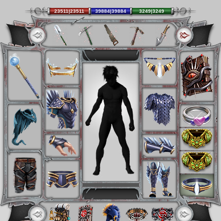
23511|23511
39884|39884
3249|3249