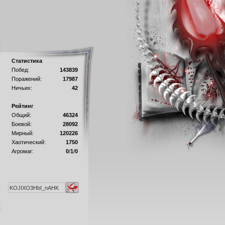
Статистика
Побед:
143839
Поражений:
17987
Ничьих:
42
Рейтинг
Общий:
46324
Боевой:
28092
Мирный:
120226
Хаотический:
1750
Агромаг:
0
/
1
/
0