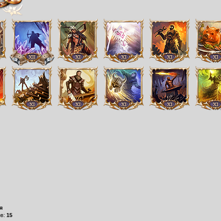
я
ов:
15