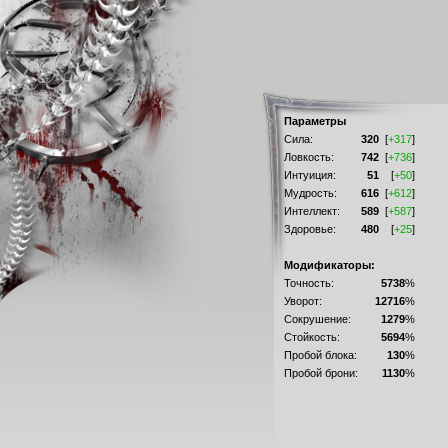
Параметры
Сила:
320
[
+317
]
Ловкость:
742
[
+736
]
Интуиция:
51
[
+50
]
Мудрость:
616
[
+612
]
Интеллект:
589
[
+587
]
Здоровье:
480
[
+25
]
Модификаторы:
Точность:
5738
%
Уворот:
12716
%
Сокрушение:
1279
%
Стойкость:
5694
%
Пробой блока:
130
%
Пробой брони:
1130
%