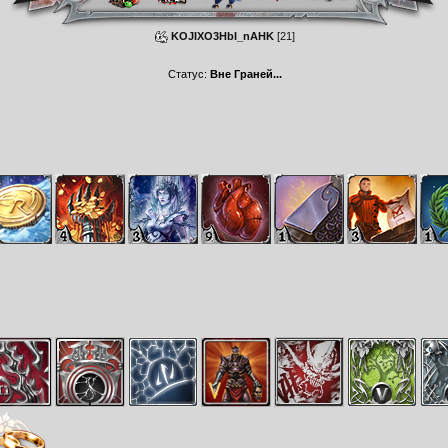
KOJIXO3HbI_nAHK
[21]
Статус:
Вне Граней...