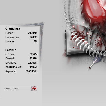
Статистика
Побед:
219040
Поражений:
22032
Ничьих:
55
Рейтинг
Общий:
91545
Боевой:
93398
Мирный:
150598
Хаотический:
14922
Агромаг:
210
/
113
/
2