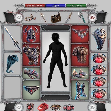
36645|36645
10|10
4401|4401