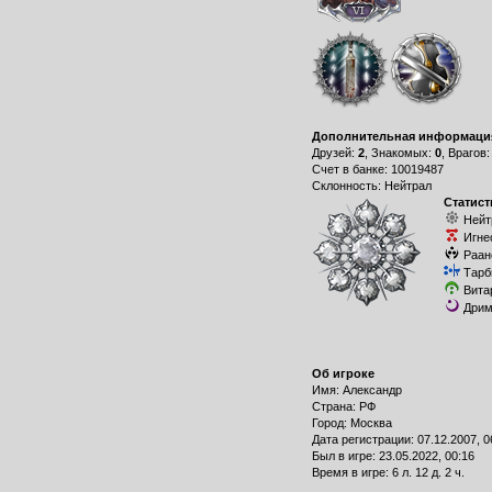
Дополнительная информаци
Друзей:
2
, Знакомых:
0
, Врагов
Счет в банке: 10019487
Склонность: Нейтрал
Статист
Нейт
Игне
Раан
Тарб
Вита
Дрим
Об игроке
Имя: Александр
Страна: РФ
Город: Москва
Дата регистрации: 07.12.2007, 0
Был в игре: 23.05.2022, 00:16
Время в игре: 6 л. 12 д. 2 ч.