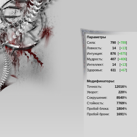
Параметры
Сила:
790
[
+789
]
Ловкость:
14
[
+13
]
Интуиция:
876
[
+875
]
Мудрость:
407
[
+406
]
Интеллект:
14
[
+13
]
Здоровье:
611
[
+67
]
Модификаторы:
Точность:
12016
%
Уворот:
220
%
Сокрушение:
8540
%
Стойкость:
7769
%
Пробой блока:
1804
%
Пробой брони:
1691
%