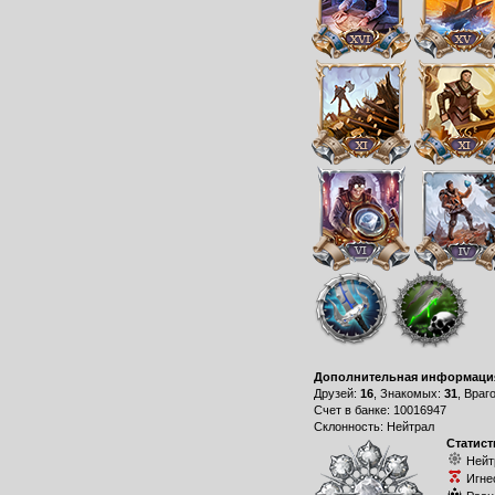
Дополнительная информаци
Друзей:
16
, Знакомых:
31
, Враг
Счет в банке: 10016947
Склонность: Нейтрал
Статист
Нейт
Игне