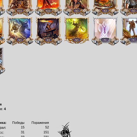
я
ов:
4
ика:
Победы
Поражения
15
52
рал:
31
151
сс: