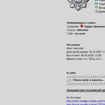
Раан
Тарб
Вита
Дрим
Информация о клане:
Название:
Орден Храните
Статус:
НектоАл
Сайт:
охэ.com
Об игроке
Имя: НектоАл
Дата регистрации: 30.12.2007, 1
Был в игре: 06.03.2026, 13:30
Время в игре: 5 л. 225 д. 22 ч.
О себе:
_/_/_/_/_/_/_/_/_/_/_/_/_/_/_/_/_/_/
_/_/_/
Поиск цели и смысла....
_/_/_/_/_/_/_/_/_/_/_/_/_/_/_/_/_/_/
ПОДАРКИ БЕЗ ПОДПИСЕЙ Н
Из Истории:
http://news.ereality.ru/index.php
http://forum.ereality.ru/topic7751