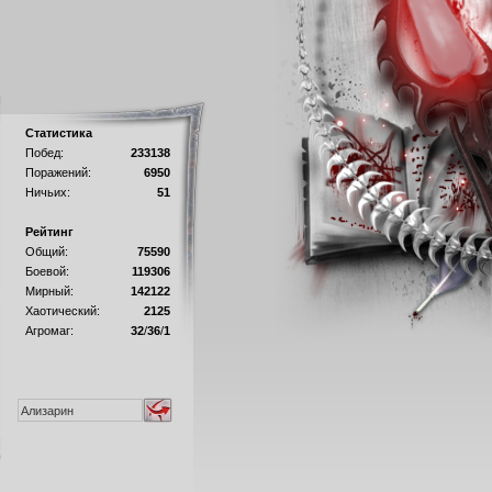
Статистика
Побед:
233138
Поражений:
6950
Ничьих:
51
Рейтинг
Общий:
75590
Боевой:
119306
Мирный:
142122
Хаотический:
2125
Агромаг:
32
/
36
/
1