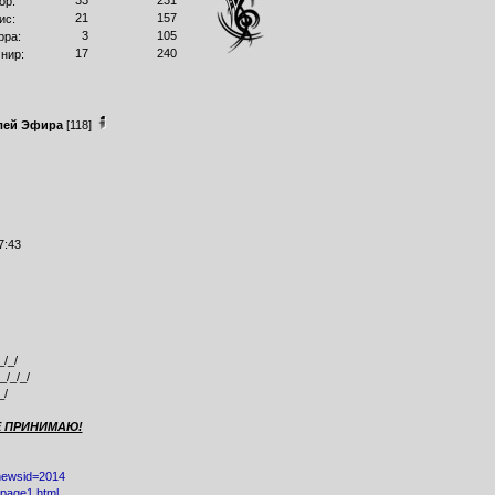
33
231
ор:
21
157
ис:
3
105
рра:
17
240
нир:
лей Эфира
[118]
7:43
_/_/
_/_/_/
_/
Е ПРИНИМАЮ!
?newsid=2014
0/page1.html