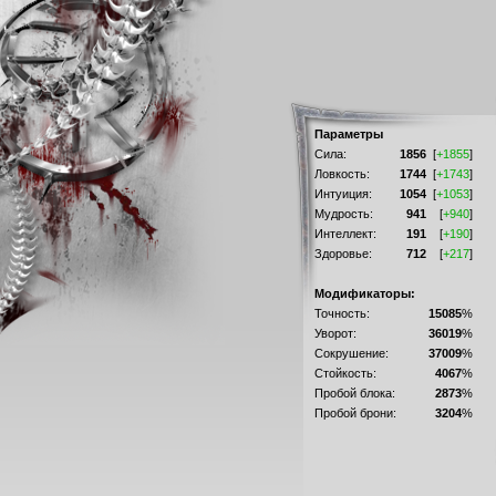
Параметры
Сила:
1856
[
+1855
]
Ловкость:
1744
[
+1743
]
Интуиция:
1054
[
+1053
]
Мудрость:
941
[
+940
]
Интеллект:
191
[
+190
]
Здоровье:
712
[
+217
]
Модификаторы:
Точность:
15085
%
Уворот:
36019
%
Сокрушение:
37009
%
Стойкость:
4067
%
Пробой блока:
2873
%
Пробой брони:
3204
%