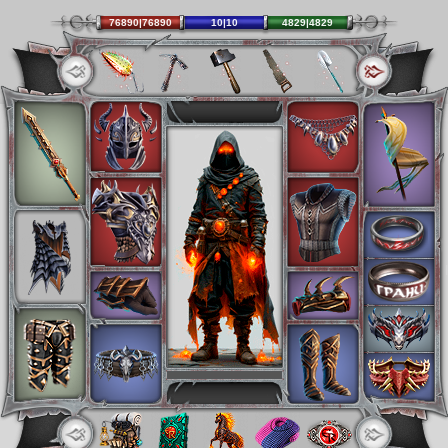
76890|76890
10|10
4829|4829