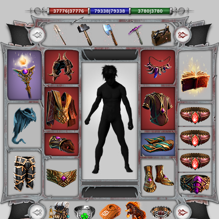
37776|37776
79338|79338
3780|3780