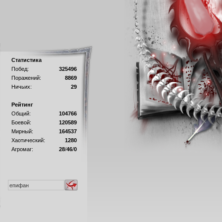
Статистика
Побед:
325496
Поражений:
8869
Ничьих:
29
Рейтинг
Общий:
104766
Боевой:
120589
Мирный:
164537
Хаотический:
1280
Агромаг:
28
/
46
/
0