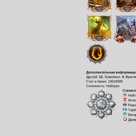
Дополнительная информаци
Друзей:
12
, Знакомых:
4
, Враго
Счет в банке: 10016585
Склонность: Нейтрал
Статист
Нейт
Игне
Раан
Тарб
Вита
Дрим