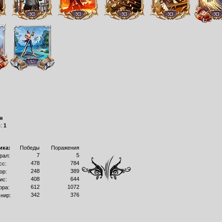
я
в:
1
ика:
Победы
Поражения
7
5
рал:
478
784
сс:
248
389
ор:
408
644
ис:
612
1072
рра:
342
376
нир: