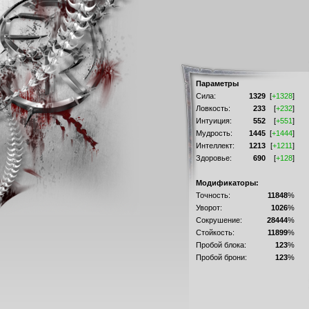
Параметры
Сила:
1329
[
+1328
]
Ловкость:
233
[
+232
]
Интуиция:
552
[
+551
]
Мудрость:
1445
[
+1444
]
Интеллект:
1213
[
+1211
]
Здоровье:
690
[
+128
]
Модификаторы:
Точность:
11848
%
Уворот:
1026
%
Сокрушение:
28444
%
Стойкость:
11899
%
Пробой блока:
123
%
Пробой брони:
123
%