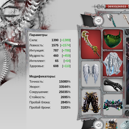
36933|36933
Параметры
Сила:
1390
[
+1389
]
Ловкость:
1575
[
+1574
]
Интуиция:
787
[
+786
]
Мудрость:
460
[
+459
]
Интеллект:
65
[
+64
]
Здоровье:
608
[
+110
]
Модификаторы:
Точность:
15080
%
Уворот:
33544
%
Сокрушение:
25035
%
Стойкость:
2695
%
Пробой блока:
2845
%
Пробой брони:
3183
%