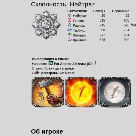
Склонность: Нейтрал
Статистика:
Победы
Поражения
30
26
Нейтрал:
315
683
Игнесс:
215
520
Раанор:
390
761
Тарбис:
241
501
Витарра:
528
920
Дримнир:
Информация о клане:
Название:
Per Aspera Ad Astra
[87]
Статус:
Граница на замке
Сайт:
peraspera.16mb.com
Об игроке