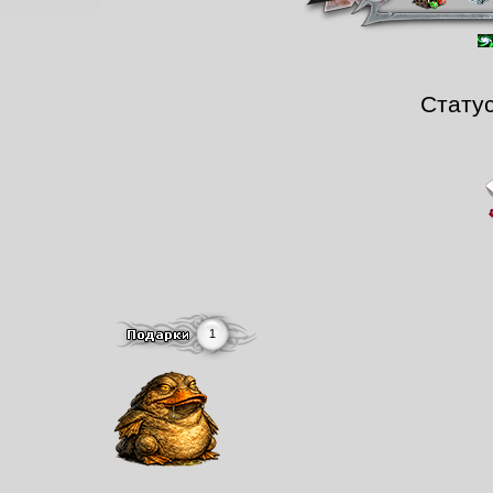
Стату
1