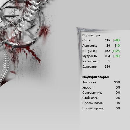
Параметры
Сила:
115
[
+90
]
Ловкость:
10
[
+9
]
Интуиция:
152
[
+123
]
Мудрость:
104
[
+99
]
Интеллект:
1
Здоровье:
190
Модификаторы:
Точность:
30
%
Уворот:
0
%
Сокрушение:
0
%
Стойкость:
0
%
Пробой блока:
0
%
Пробой брони:
0
%