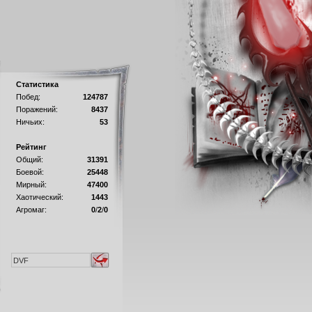
Статистика
Побед:
124787
Поражений:
8437
Ничьих:
53
Рейтинг
Общий:
31391
Боевой:
25448
Мирный:
47400
Хаотический:
1443
Агромаг:
0
/
2
/
0