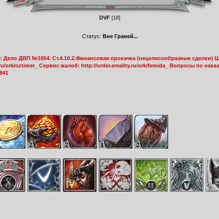
DVF
[18]
Статус:
Вне Граней...
 Дело ДВП №1054. Ст.4.10.2.Финансовая прокачка (нецелесообразные сделки) Ш
y.ru/ork/oztimer_ Сервис жалоб: http://order.ereality.ru/ork/femida_ Вопросы по нак
8841