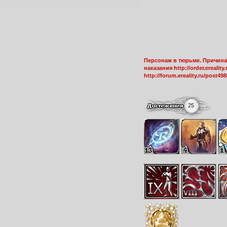
Персонаж в тюрьме. Причина:
наказания http://order.erealit
http://forum.ereality.ru/post49
25