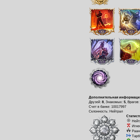
Дополнительная информаци
Друзей:
8
, Знакомых:
5
, Врагов
Счет в банке: 10017997
Склонность: Нейтрал
Статист
Нейт
Игне
Раан
Тарб