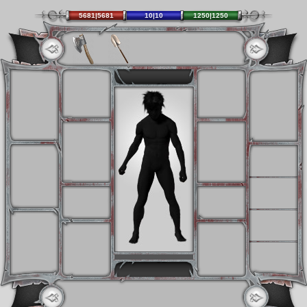
5681|5681
10|10
1250|1250