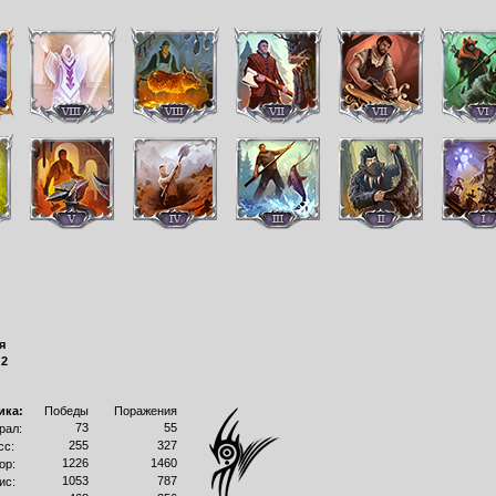
я
:
2
ика:
Победы
Поражения
73
55
рал:
255
327
сс:
1226
1460
ор:
1053
787
ис: