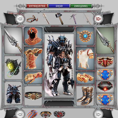
19783|19783
10|10
2461|2461