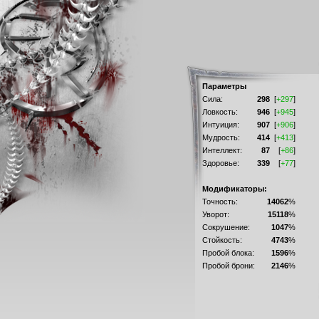
Параметры
Сила:
298
[
+297
]
Ловкость:
946
[
+945
]
Интуиция:
907
[
+906
]
Мудрость:
414
[
+413
]
Интеллект:
87
[
+86
]
Здоровье:
339
[
+77
]
Модификаторы:
Точность:
14062
%
Уворот:
15118
%
Сокрушение:
1047
%
Стойкость:
4743
%
Пробой блока:
1596
%
Пробой брони:
2146
%