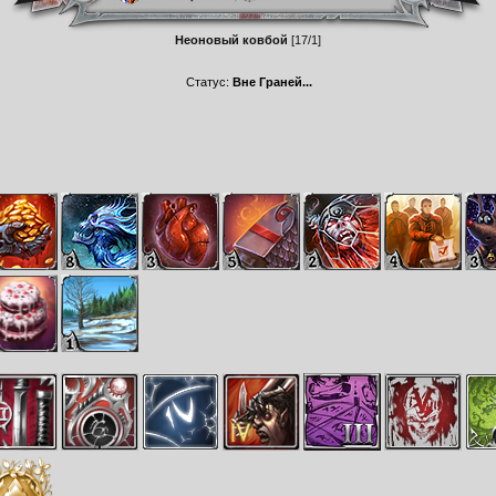
Неоновый ковбой
[17/1]
Статус:
Вне Граней...