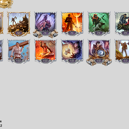
я
:
2