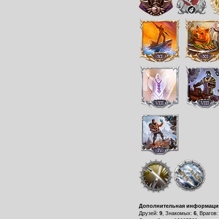
Дополнительная информаци
Друзей:
9
, Знакомых:
6
, Врагов