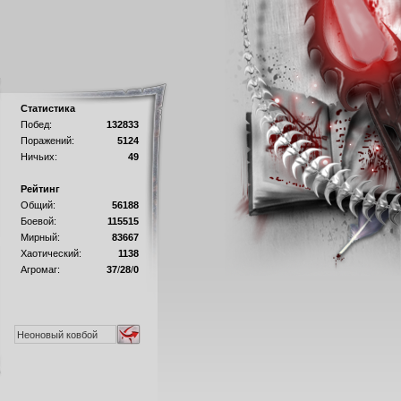
Статистика
Побед:
132833
Поражений:
5124
Ничьих:
49
Рейтинг
Общий:
56188
Боевой:
115515
Мирный:
83667
Хаотический:
1138
Агромаг:
37
/
28
/
0