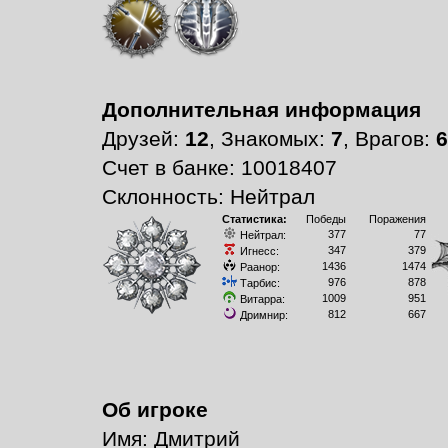
Дополнительная информация
Друзей:
12
, Знакомых:
7
, Врагов:
6
Счет в банке: 10018407
Склонность: Нейтрал
Статистика:
Победы
Поражения
377
77
Нейтрал:
347
379
Игнесс:
1436
1474
Раанор:
976
878
Тарбис:
1009
951
Витарра:
812
667
Дримнир:
Об игроке
Имя: Дмитрий