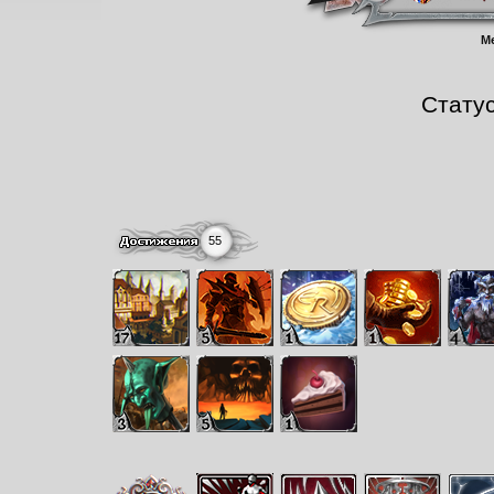
М
Стату
55