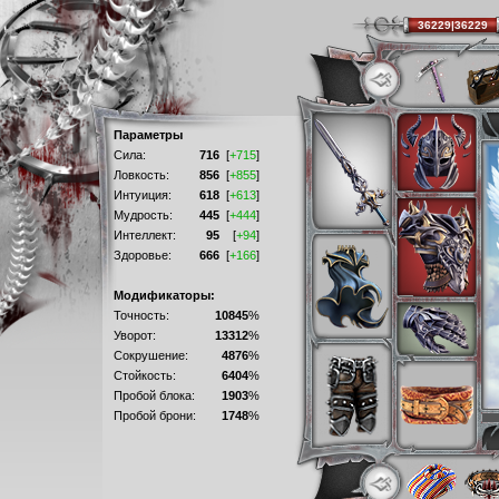
36229|36229
Параметры
Сила:
716
[
+715
]
Ловкость:
856
[
+855
]
Интуиция:
618
[
+613
]
Мудрость:
445
[
+444
]
Интеллект:
95
[
+94
]
Здоровье:
666
[
+166
]
Модификаторы:
Точность:
10845
%
Уворот:
13312
%
Сокрушение:
4876
%
Стойкость:
6404
%
Пробой блока:
1903
%
Пробой брони:
1748
%