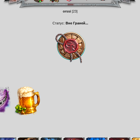
orssi
[23]
Статус:
Вне Граней...