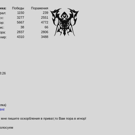
ика:
Победы
Поражения
1150
239
рал:
3277
2551
сс:
5667
4772
ор:
38
66
ис:
2837
2806
рра:
4310
3488
нир:
8:26
лка)
tml
 мне пишите оскорбления в приват,то Вам пора в игнор!
олосуем