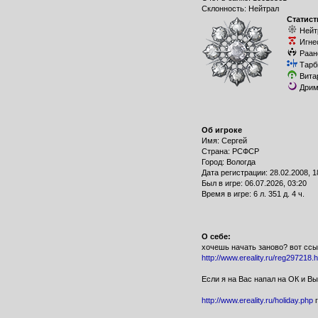
Склонность: Нейтрал
Статист
Нейт
Игне
Раан
Тарб
Вита
Дрим
Об игроке
Имя: Сергей
Страна: РСФСР
Город: Вологда
Дата регистрации: 28.02.2008, 1
Был в игре: 06.07.2026, 03:20
Время в игре: 6 л. 351 д. 4 ч.
О себе:
хочешь начать заново? вот ссы
http://www.ereality.ru/reg297218.h
Если я на Вас напал на ОК и Вы
http://www.ereality.ru/holiday.php
г