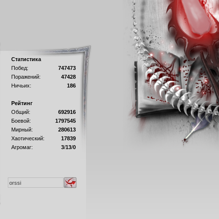
Статистика
Побед:
747473
Поражений:
47428
Ничьих:
186
Рейтинг
Общий:
692916
Боевой:
1797545
Мирный:
280613
Хаотический:
17839
Агромаг:
3
/
13
/
0