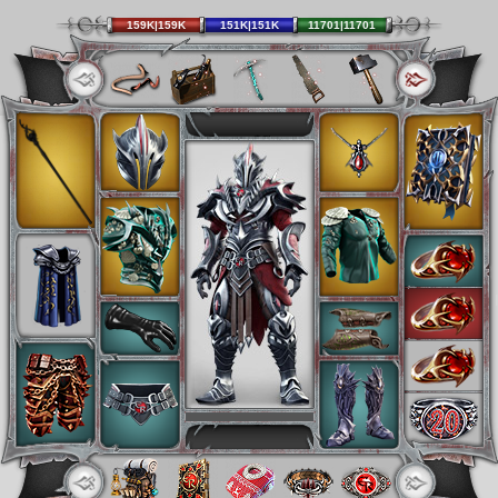
159K|159K
151K|151K
11701|11701