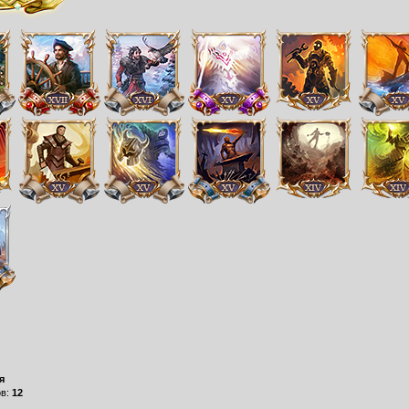
я
ов:
12