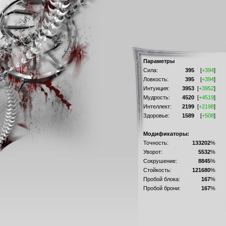
Параметры
Сила:
395
[
+394
]
Ловкость:
395
[
+394
]
Интуиция:
3953
[
+3952
]
Мудрость:
4520
[
+4519
]
Интеллект:
2199
[
+2198
]
Здоровье:
1589
[
+508
]
Модификаторы:
Точность:
133202
%
Уворот:
5532
%
Сокрушение:
8845
%
Стойкость:
121680
%
Пробой блока:
167
%
Пробой брони:
167
%