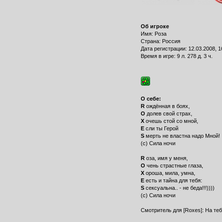
Об игроке
Имя: Роза
Страна: Россия
Дата регистрации: 12.03.2008, 1
Время в игре: 9 л. 278 д. 3 ч.
О себе:
R
ождённая в боях,
O
долев свой страх,
X
очешь стой со мной,
E
сли ты Герой
S
мерть не властна надо Мной!
(с) Сила ночи
R
оза, имя у меня,
O
чень страстные глаза,
X
ороша, мила, умна,
E
есть и тайна для тебя:
S
сексуальна.. - не беда!!!))))
(с) Сила ночи
Смотритель для [Roxes]: На теб