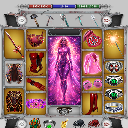
295K|295K
10|10
13088|13088