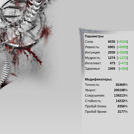
Параметры
Сила:
6035
[
+6034
]
Ловкость:
6901
[
+6900
]
Интуиция:
2939
[
+2938
]
Мудрость:
1274
[
+1273
]
Интеллект:
473
[
+472
]
Здоровье:
1669
[
+556
]
Модификаторы:
Точность:
55469
%
Уворот:
206198
%
Сокрушение:
139213
%
Стойкость:
14232
%
Пробой блока:
8356
%
Пробой брони:
3177
%