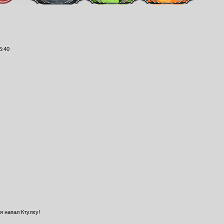
6:40
я напал Ктулху!