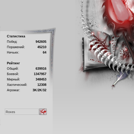
Статистика
Побед:
942605
Поражений:
45210
Ничьих:
64
Рейтинг
Общий:
639916
Боевой:
1347957
Мирный:
348453
Хаотический:
12308
Агромаг:
3K
/
2K
/
32