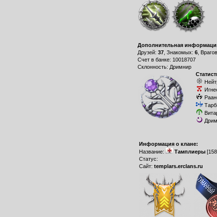
Дополнительная информаци
Друзей:
37
, Знакомых:
6
, Враго
Счет в банке: 10018707
Склонность: Дримнир
Статист
Нейт
Игне
Раан
Тарб
Вита
Дрим
Информация о клане:
Название:
Тамплиеры
[158
Статус:
Сайт:
templars.erclans.ru