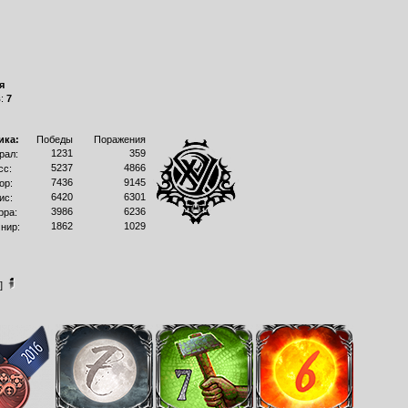
я
в:
7
ика:
Победы
Поражения
1231
359
рал:
5237
4866
сс:
7436
9145
ор:
6420
6301
ис:
3986
6236
рра:
1862
1029
нир:
]